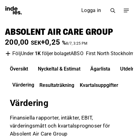
Logga in
ABSOLENT AIR CARE GROUP
200,00
+0,25
SEK
%
8/7, 3:25 PM
Under
1K
följer bolaget
ABSO
First North Stockholm
Följ
Översikt
Nyckeltal & Estimat
Ägarlista
Utdelni
Värdering
Resultaträkning
Kvartalsuppgifter
Värdering
Finansiella rapporter, intäkter, EBIT,
värderingsmått och kvartalsprognoser för
Absolent Air Care Group