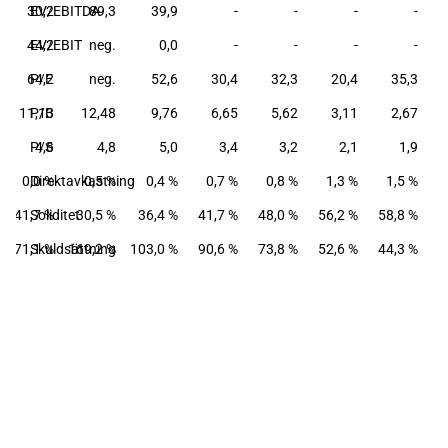
30,2
EV/EBITDA
89,3
39,9
-
-
-
-
44,2
EV/EBIT
neg.
0,0
-
-
-
-
64,2
P/E
neg.
52,6
30,4
32,3
20,4
35,3
11,13
P/B
12,48
9,76
6,65
5,62
3,11
2,67
P/S
4,6
4,8
5,0
3,4
3,2
2,1
1,9
0,0 %
Direktavkastning
0,5 %
0,4 %
0,7 %
0,8 %
1,3 %
1,5 %
41,7 %
Soliditet
30,5 %
36,4 %
41,7 %
48,0 %
56,2 %
58,8 %
71,1 %
Skuldsättning
169,2 %
103,0 %
90,6 %
73,8 %
52,6 %
44,3 %