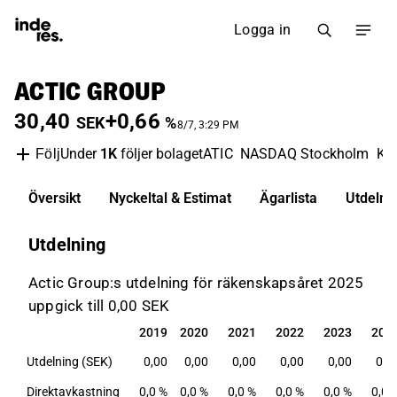
Logga in
ACTIC GROUP
30,40
+0,66
SEK
%
8/7, 3:29 PM
Under
1K
följer bolaget
ATIC
NASDAQ Stockholm
Ko
Följ
Översikt
Nyckeltal & Estimat
Ägarlista
Utdelni
Utdelning
Actic Group:s utdelning för räkenskapsåret 2025
uppgick till 0,00 SEK
2019
2020
2021
2022
2023
202
2019
2020
2021
2022
2023
202
Utdelning (SEK)
0,00
0,00
0,00
0,00
0,00
0,0
Direktavkastning
0,0 %
0,0 %
0,0 %
0,0 %
0,0 %
0,0 