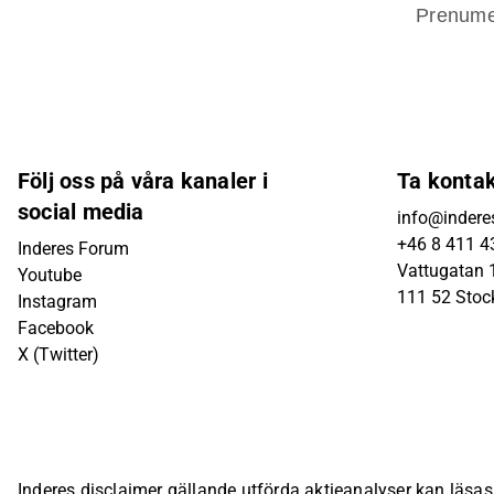
Prenume
Följ oss på våra kanaler i
Ta konta
social media
info@indere
+46 8 411 4
Inderes Forum
Vattugatan 1
Youtube
111 52 Sto
Instagram
Facebook
X (Twitter)
Inderes disclaimer gällande utförda aktieanalyser kan läsa