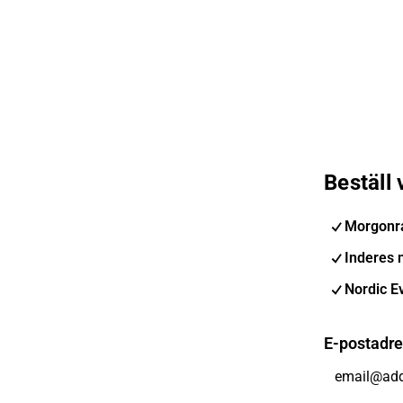
Beställ
Morgonr
Inderes 
Nordic E
E-postadr