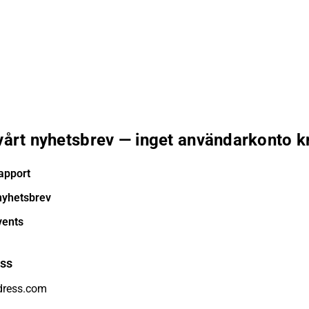
 vårt nyhetsbrev — inget användarkonto k
apport
nyhetsbrev
vents
ess