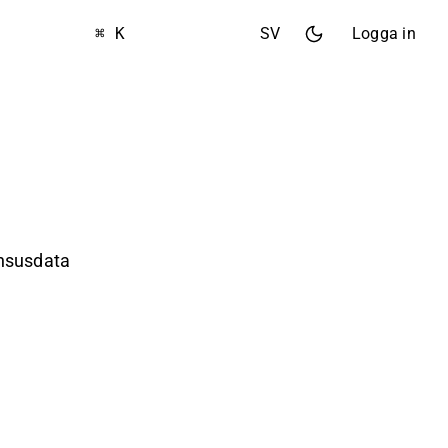
⌘ K
SV
Logga in
ensusdata