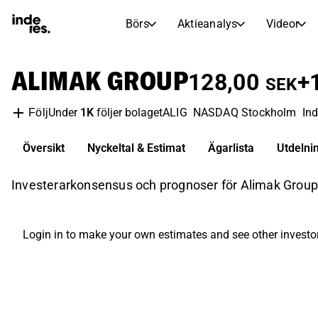
Börs
Aktieanalys
Videor
AKTIEMARKNADER
AKTIEFORSKNING
ALIMAK GROUP
inderesTV
Aktiejämförelse
128,00
+
SEK
Börs
Aktieanalys
Under
1K
följer bolaget
ALIG
NASDAQ Stockholm
Ind
Följ
Transkriptioner
Earnings Season
Morgonrapport
Artiklar
Översikt
Nyckeltal & Estimat
Ägarlista
Utdelni
Compound Interest Calculat
Börskalender
Portfölj
Investerarkonsensus och prognoser för Alimak Group. 
Inderes modellportfölj
Utdelningskalender
Login in to make your own estimates and see other investo
Kommande och tidigare utdelningar