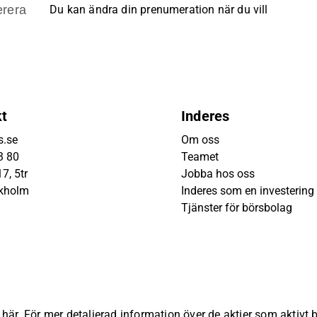
rera
Du kan ändra din prenumeration när du vill
kt
Inderes
s.se
Om oss
3 80
Teamet
7, 5tr
Jobba hos oss
ckholm
Inderes som en investering
Tjänster för börsbolag
s
här
. För mer detaljerad information över de aktier som aktivt