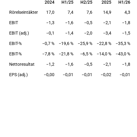
2024
H1/25
H2/25
2025
H1/26
H
2024
H1/25
H2/25
2025
H1/26
H
Rörelseintäkter
17,0
7,4
7,6
14,9
4,3
EBIT
−1,3
−1,6
−0,5
−2,1
−1,8
EBIT (adj.)
−0,1
−1,4
−2,0
−3,4
−1,5
EBIT-%
−0,7 %
−19,6 %
−25,9 %
−22,8 %
−35,3 %
EBIT-%
−7,8 %
−21,8 %
−6,5 %
−14,0 %
−43,0 %
Nettoresultat
−1,2
−1,6
−0,5
−2,1
−1,8
EPS (adj.)
−0,00
−0,01
−0,01
−0,02
−0,01