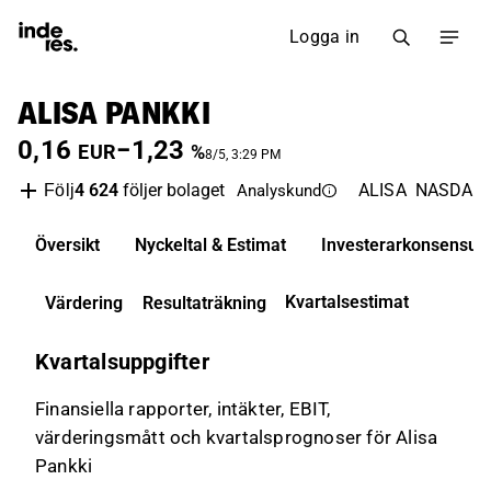
Logga in
ALISA PANKKI
0,16
−1,23
EUR
%
8/5, 3:29 PM
4 624
följer bolaget
ALISA
NASDAQ H
Följ
Analyskund
Översikt
Nyckeltal & Estimat
Investerarkonsensus
Kvartalsestimat
Värdering
Resultaträkning
Kvartalsuppgifter
Finansiella rapporter, intäkter, EBIT,
värderingsmått och kvartalsprognoser för Alisa
Pankki