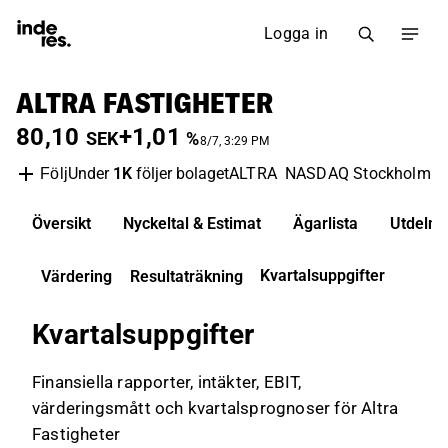
Logga in
ALTRA FASTIGHETER
80,10
+1,01
SEK
%
8/7, 3:29 PM
Under
1K
följer bolaget
ALTRA
NASDAQ Stockholm
F
Följ
Översikt
Nyckeltal & Estimat
Ägarlista
Utdelni
Kvartalsuppgifter
Värdering
Resultaträkning
Kvartalsuppgifter
Finansiella rapporter, intäkter, EBIT,
värderingsmått och kvartalsprognoser för Altra
Fastigheter