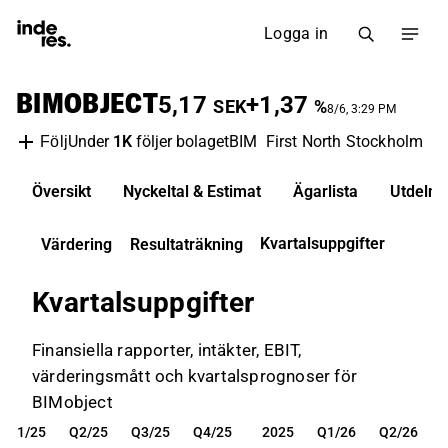
Logga in
BIMOBJECT
5,17
+1,37
SEK
%
8/6, 3:29 PM
Under
1K
följer bolaget
BIM
First North Stockholm
M
Följ
Översikt
Nyckeltal & Estimat
Ägarlista
Utdelni
Kvartalsuppgifter
Värdering
Resultaträkning
Kvartalsuppgifter
Finansiella rapporter, intäkter, EBIT,
värderingsmått och kvartalsprognoser för
BIMobject
Q1/25
Q2/25
Q3/25
Q4/25
2025
Q1/26
Q2/26
Q1/25
Q2/25
Q3/25
Q4/25
2025
Q1/26
Q2/26