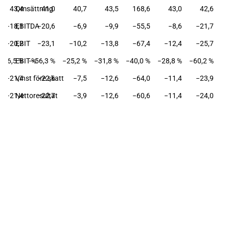
43,4
Omsättning
41,0
40,7
43,5
168,6
43,0
42,6
−18,1
EBITDA
−20,6
−6,9
−9,9
−55,5
−8,6
−21,7
−20,2
EBIT
−23,1
−10,2
−13,8
−67,4
−12,4
−25,7
−46,5 %
EBIT-%
−56,3 %
−25,2 %
−31,8 %
−40,0 %
−28,8 %
−60,2 %
−21,4
Vinst före skatt
−22,6
−7,5
−12,6
−64,0
−11,4
−23,9
−21,4
Nettoresultat
−22,7
−3,9
−12,6
−60,6
−11,4
−24,0