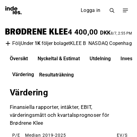
Logga in
BRØDRENE KLEE
4 400,00
DKK
8/7, 2:55 PM
Under
1K
följer bolaget
KLEE B
NASDAQ Copenhage
Följ
Översikt
Nyckeltal & Estimat
Utdelning
Invest
Värdering
Resultaträkning
Värdering
Finansiella rapporter, intäkter, EBIT,
värderingsmått och kvartalsprognoser för
Brødrene Klee
P/E
Median 2019-2025
EV/S
M