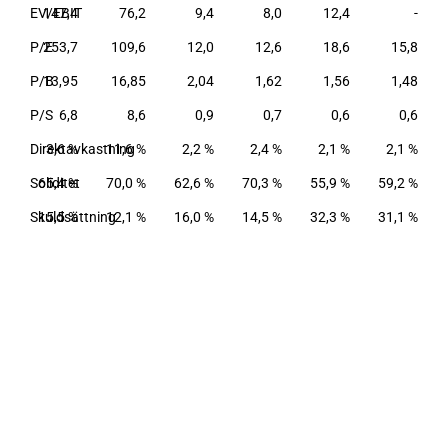
,0
EV/EBIT
147,4
76,2
9,4
8,0
12,4
-
,1
P/E
253,7
109,6
12,0
12,6
18,6
15,8
62
P/B
13,95
16,85
2,04
1,62
1,56
1,48
,3
P/S
6,8
8,6
0,9
0,7
0,6
0,6
 %
Direktavkastning
3,6 %
11,6 %
2,2 %
2,4 %
2,1 %
2,1 %
 %
Soliditet
65,4 %
70,0 %
62,6 %
70,3 %
55,9 %
59,2 %
 %
Skuldsättning
15,5 %
12,1 %
16,0 %
14,5 %
32,3 %
31,1 %