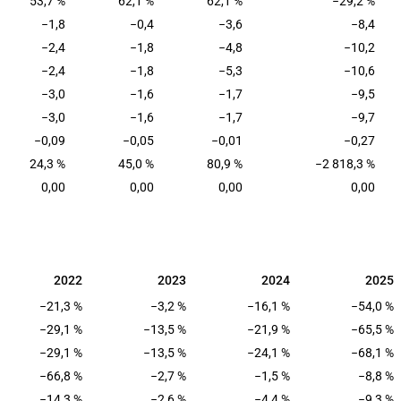
53,7 %
62,1 %
62,1 %
−29,2 %
−1,8
−0,4
−3,6
−8,4
−2,4
−1,8
−4,8
−10,2
−2,4
−1,8
−5,3
−10,6
−3,0
−1,6
−1,7
−9,5
−3,0
−1,6
−1,7
−9,7
−0,09
−0,05
−0,01
−0,27
24,3 %
45,0 %
80,9 %
−2 818,3 %
0,00
0,00
0,00
0,00
2022
2023
2024
2025
2022
2023
2024
2025
−21,3 %
−3,2 %
−16,1 %
−54,0 %
−29,1 %
−13,5 %
−21,9 %
−65,5 %
−29,1 %
−13,5 %
−24,1 %
−68,1 %
−66,8 %
−2,7 %
−1,5 %
−8,8 %
−14,3 %
−2,6 %
−4,4 %
−9,3 %