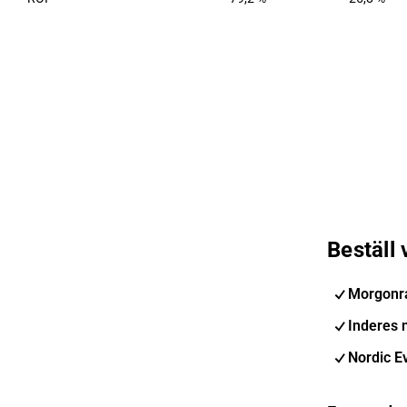
Beställ
Morgonr
Inderes 
Nordic E