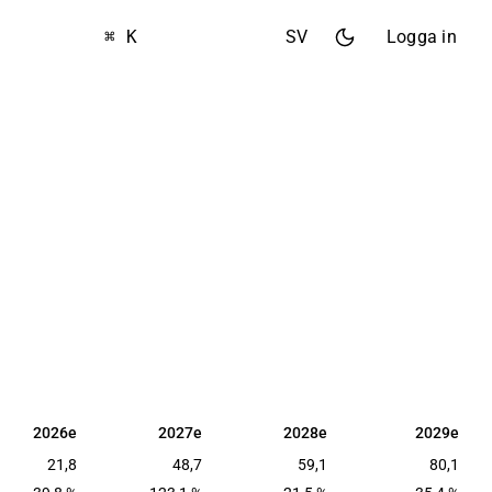
⌘ K
SV
Logga in
2026e
2027e
2028e
2029e
2026e
2027e
2028e
2029e
21,8
48,7
59,1
80,1