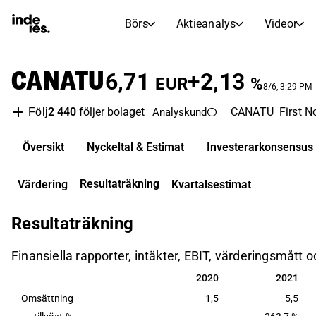
Börs
Aktieanalys
Videor
AKTIEMARKNADER
AKTIEFORSKNING
CANATU
inderesTV
Aktiejämförelse
6,71
+2,13
EUR
%
Börs
Aktieanalys
8/6, 3:29 PM
2 440
följer bolaget
CANATU
First N
Följ
Analyskund
Transkriptioner
Earnings Season
Morgonrapport
Artiklar
Översikt
Nyckeltal & Estimat
Investerarkonsensus
Compound Interest Calculat
Börskalender
Portfölj
Resultaträkning
Värdering
Kvartalsestimat
Inderes modellportfölj
Resultaträkning
Utdelningskalender
Kommande och tidigare utdelningar
Finansiella rapporter, intäkter, EBIT, värderingsmått
2020
2021
2020
2021
Omsättning
1,5
5,5