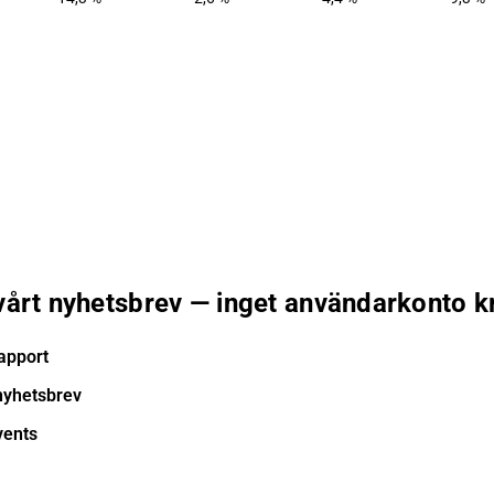
 vårt nyhetsbrev — inget användarkonto k
apport
nyhetsbrev
vents