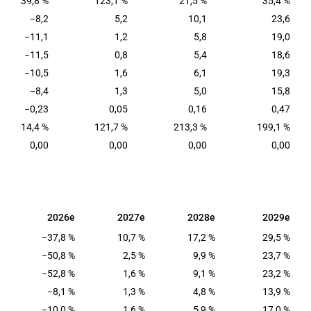
39,8 %
123,1 %
21,5 %
35,4 %
−8,2
5,2
10,1
23,6
−11,1
1,2
5,8
19,0
−11,5
0,8
5,4
18,6
−10,5
1,6
6,1
19,3
−8,4
1,3
5,0
15,8
−0,23
0,05
0,16
0,47
14,4 %
121,7 %
213,3 %
199,1 %
0,00
0,00
0,00
0,00
2026e
2027e
2028e
2029e
2026e
2027e
2028e
2029e
−37,8 %
10,7 %
17,2 %
29,5 %
−50,8 %
2,5 %
9,9 %
23,7 %
−52,8 %
1,6 %
9,1 %
23,2 %
−8,1 %
1,3 %
4,8 %
13,9 %
−10,0 %
1,6 %
5,9 %
17,0 %