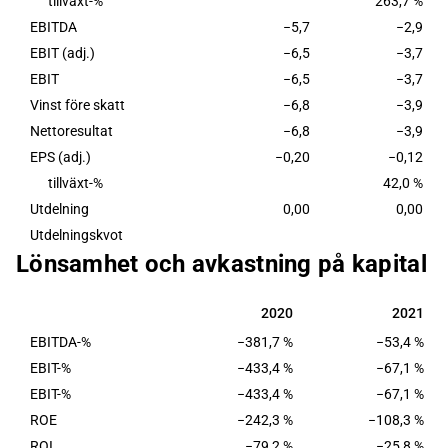
      tillväxt-%
263,7 %
EBITDA
−5,7
−2,9
EBIT (adj.)
−6,5
−3,7
EBIT
−6,5
−3,7
Vinst före skatt
−6,8
−3,9
Nettoresultat
−6,8
−3,9
EPS (adj.)
−0,20
−0,12
      tillväxt-%
42,0 %
Utdelning
0,00
0,00
Utdelningskvot
Lönsamhet och avkastning på kapital
2020
2021
2020
2021
EBITDA-%
−381,7 %
−53,4 %
EBIT-%
−433,4 %
−67,1 %
EBIT-%
−433,4 %
−67,1 %
ROE
−242,3 %
−108,3 %
ROI
−79,2 %
−25,8 %