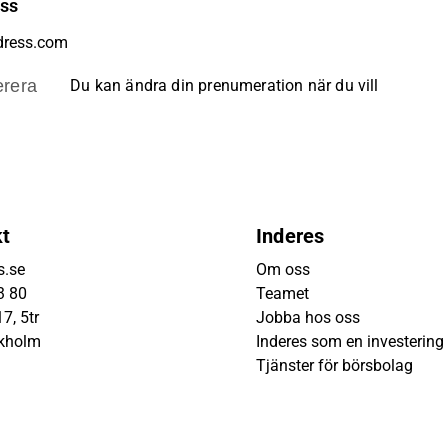
ess
rera
Du kan ändra din prenumeration när du vill
kt
Inderes
s.se
Om oss
3 80
Teamet
7, 5tr
Jobba hos oss
ckholm
Inderes som en investering
Tjänster för börsbolag