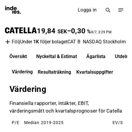
Logga in
CATELLA
19,84
−0,30
SEK
%
8/7, 3:29 PM
Under
1K
följer bolaget
CAT B
NASDAQ Stockholm
F
Följ
Översikt
Nyckeltal & Estimat
Ägarlista
Utdelni
Värdering
Resultaträkning
Kvartalsuppgifter
Värdering
Finansiella rapporter, intäkter, EBIT,
värderingsmått och kvartalsprognoser för Catella
P/E
Median 2019-2025
EV/S
M