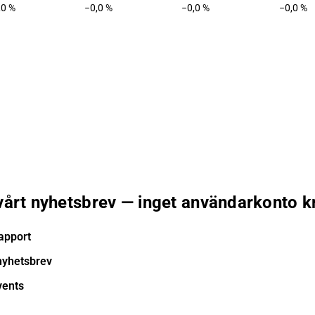
,0 %
−0,0 %
−0,0 %
−0,0 %
 vårt nyhetsbrev — inget användarkonto k
apport
nyhetsbrev
vents