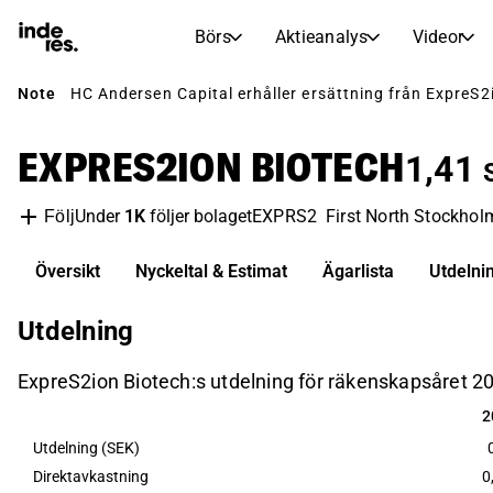
Börs
Aktieanalys
Videor
Note
HC Andersen Capital erhåller ersättning från ExpreS2io
AKTIEMARKNADER
AKTIEFORSKNING
inderesTV
Aktiejämförelse
Börs
Aktieanalys
EXPRES2ION BIOTECH
1,41
Transkriptioner
Earnings Season
Morgonrapport
Artiklar
Under
1K
följer bolaget
EXPRS2
First North Stockhol
Följ
Compound Interest Calculat
Översikt
Nyckeltal & Estimat
Ägarlista
Utdelni
Börskalender
Portfölj
Inderes modellportfölj
Utdelning
Utdelningskalender
Kommande och tidigare utdelningar
ExpreS2ion Biotech:s utdelning för räkenskapsåret 20
2
2
Utdelning (SEK)
Direktavkastning
0