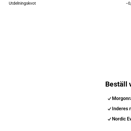
Utdelningskvot
−0
Beställ
Morgonr
Inderes 
Nordic E