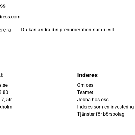
ess
rera
Du kan ändra din prenumeration när du vill
kt
Inderes
s.se
Om oss
3 80
Teamet
7, 5tr
Jobba hos oss
ckholm
Inderes som en investering
Tjänster för börsbolag