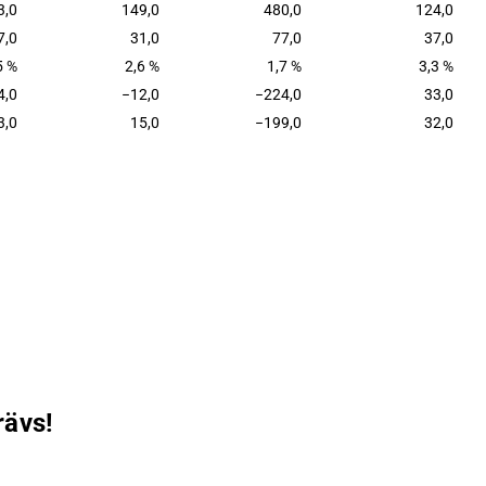
3,0
149,0
480,0
124,0
7,0
31,0
77,0
37,0
5 %
2,6 %
1,7 %
3,3 %
4,0
−12,0
−224,0
33,0
3,0
15,0
−199,0
32,0
rävs!