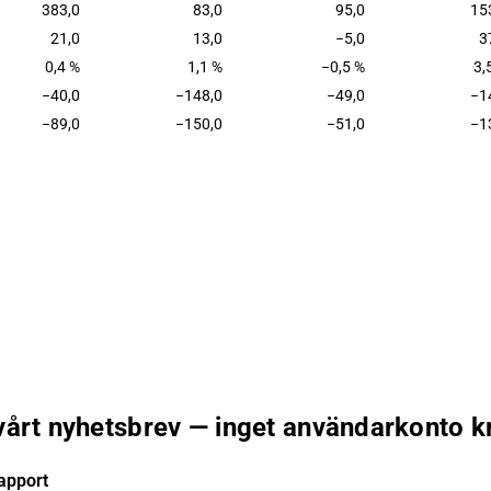
383,0
83,0
95,0
15
21,0
13,0
−5,0
3
0,4 %
1,1 %
−0,5 %
3,
−40,0
−148,0
−49,0
−1
−89,0
−150,0
−51,0
−1
 vårt nyhetsbrev — inget användarkonto k
apport