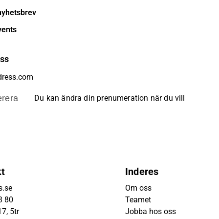
nyhetsbrev
vents
ess
rera
Du kan ändra din prenumeration när du vill
kt
Inderes
s.se
Om oss
3 80
Teamet
7, 5tr
Jobba hos oss