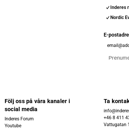
Inderes 
Nordic E
E-postadr
Prenume
Följ oss på våra kanaler i
Ta konta
social media
info@indere
+46 8 411 4
Inderes Forum
Vattugatan 1
Youtube