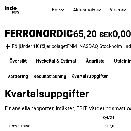
Börs
Aktieanalys
Videor
AKTIEMARKNADER
AKTIEFORSKNING
FERRONORDIC
inderesTV
Aktiejämförelse
65,20
0,0
SEK
Börs
Aktieanalys
Under
1K
följer bolaget
FNM
NASDAQ Stockholm
Ind
Följ
Transkriptioner
Earnings Season
Morgonrapport
Artiklar
Översikt
Nyckeltal & Estimat
Ägarlista
Utdelni
Compound Interest Calculat
Börskalender
Portfölj
Kvartalsuppgifter
Värdering
Resultaträkning
Inderes modellportfölj
Kvartalsuppgifter
Utdelningskalender
Kommande och tidigare utdelningar
Finansiella rapporter, intäkter, EBIT, värderingsmått 
Q4/24
Q4/24
Omsättning
1 312,0