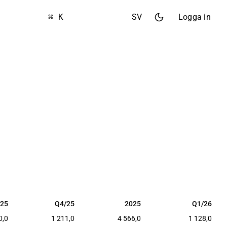
⌘ K
SV
Logga in
/25
Q4/25
2025
Q1/26
/25
Q4/25
2025
Q1/26
0,0
1 211,0
4 566,0
1 128,0