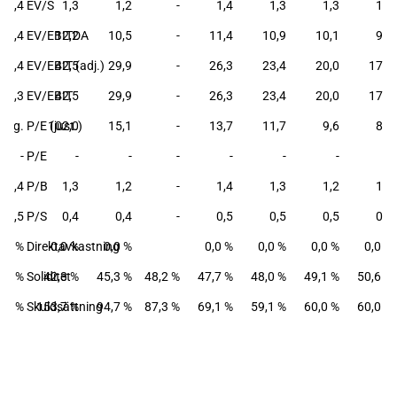
1,4
EV/S
1,3
1,2
-
1,4
1,3
1,3
1,2
14,4
EV/EBITDA
12,2
10,5
-
11,4
10,9
10,1
9,4
84,4
EV/EBIT (adj.)
42,5
29,9
-
26,3
23,4
20,0
17,8
75,3
EV/EBIT
42,5
29,9
-
26,3
23,4
20,0
17,8
neg.
P/E (just.)
102,0
15,1
-
13,7
11,7
9,6
8,2
-
P/E
-
-
-
-
-
-
-
1,4
P/B
1,3
1,2
-
1,4
1,3
1,2
1,1
0,5
P/S
0,4
0,4
-
0,5
0,5
0,5
0,4
0,0 %
Direktavkastning
0,0 %
0,0 %
0,0 %
0,0 %
0,0 %
0,0 %
6,3 %
Soliditet
42,3 %
45,3 %
48,2 %
47,7 %
48,0 %
49,1 %
50,6 %
,6 %
Skuldsättning
153,7 %
94,7 %
87,3 %
69,1 %
59,1 %
60,0 %
60,0 %