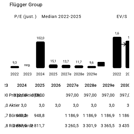
Flügger Group
P/E (just.)
Median 2022-2025
EV/S
1,6
1,4
102,0
15,1
13,7
11,7
9,6
9,3
15,1
neg.
2022
2023
2024
2025
2027e
2028e
2029e
2022
202
2023
2024
2025
2026
2027e
2028e
2029e
2030e
2023
2024
2025
2026
2027e
2028e
2029e
2030e
6,00
332,00
318,00
Pris per aktie (DKK)
397,00
397,00
397,00
397,00
3,0
Aktier
3,0
3,0
3,0
3,0
3,0
3,0
3,0
75,7
Börsvärde
993,2
948,8
1 186,9
1 186,9
1 186,9
1 186,9
934,8
Rörelsevärde
2 887,9
2 811,7
3 260,5
3 301,9
3 365,5
3 435,4