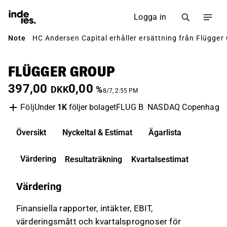
Logga in
Note
HC Andersen Capital erhåller ersättning från Flügger G
FLÜGGER GROUP
397,00
0,00
DKK
%
8/7, 2:55 PM
Under
1K
följer bolaget
FLUG B
NASDAQ Copenhage
Följ
Översikt
Nyckeltal & Estimat
Ägarlista
Värdering
Resultaträkning
Kvartalsestimat
Värdering
Finansiella rapporter, intäkter, EBIT,
värderingsmått och kvartalsprognoser för