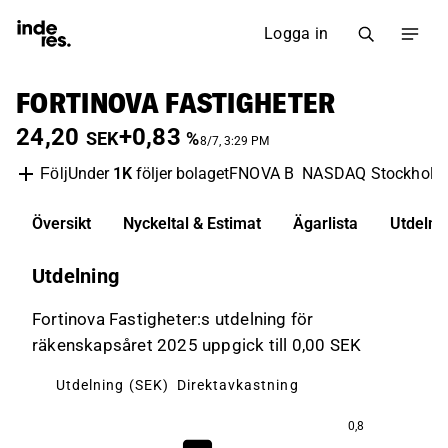
Logga in
FORTINOVA FASTIGHETER
24,20
+0,83
SEK
%
8/7, 3:29 PM
Under
1K
följer bolaget
FNOVA B
NASDAQ Stockhol
Följ
Översikt
Nyckeltal & Estimat
Ägarlista
Utdelni
Utdelning
Fortinova Fastigheter:s utdelning för
räkenskapsåret 2025 uppgick till 0,00 SEK
Utdelning (SEK)
Direktavkastning
0,8