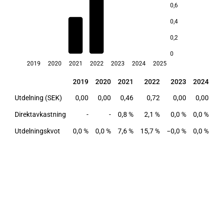
0,6
2,1
0,4
0,2
0,8
0
2019
2020
2021
2022
2023
2024
2025
2019
2020
2021
2022
2023
2024
2019
2020
2021
2022
2023
2024
Utdelning (SEK)
0,00
0,00
0,46
0,72
0,00
0,00
Direktavkastning
-
-
0,8 %
2,1 %
0,0 %
0,0 %
0
Utdelningskvot
0,0 %
0,0 %
7,6 %
15,7 %
−0,0 %
0,0 %
0