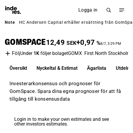
Logga in
Note
HC Andersen Capital erhåller ersättning från GomSpace
GOMSPACE
12,49
+0,97
SEK
%
8/7, 3:29 PM
Under
1K
följer bolaget
GOMX
First North Stockholm
Följ
Översikt
Nyckeltal & Estimat
Ägarlista
Utdelni
Investerarkonsensus och prognoser för
GomSpace. Spara dina egna prognoser för att få
tillgång till konsensusdata
Login in to make your own estimates and see
other investors estimates.