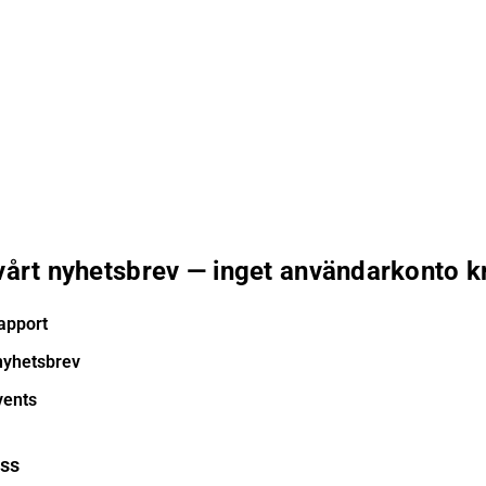
 vårt nyhetsbrev — inget användarkonto k
apport
nyhetsbrev
vents
ess