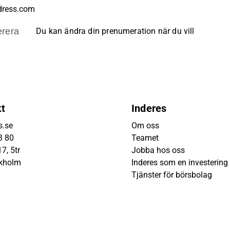
rera
Du kan ändra din prenumeration när du vill
kt
Inderes
s.se
Om oss
3 80
Teamet
7, 5tr
Jobba hos oss
ckholm
Inderes som en investering
Tjänster för börsbolag