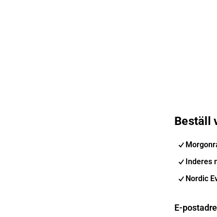
Beställ
Morgonr
Inderes 
Nordic E
E-postadr