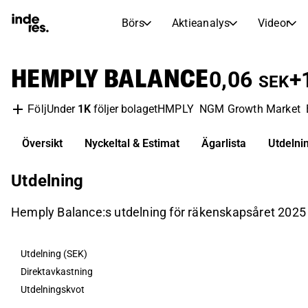
Börs
Aktieanalys
Videor
AKTIEMARKNADER
AKTIEFORSKNING
HEMPLY BALANCE
inderesTV
Aktiejämförelse
0,06
+
SEK
Börs
Aktieanalys
Under
1K
följer bolaget
HMPLY
NGM Growth Market
Följ
Transkriptioner
Earnings Season
Morgonrapport
Artiklar
Översikt
Nyckeltal & Estimat
Ägarlista
Utdelni
Compound Interest Calculat
Börskalender
Portfölj
Utdelning
Inderes modellportfölj
Hemply Balance:s utdelning för räkenskapsåret 2025 u
Utdelningskalender
Kommande och tidigare utdelningar
Utdelning (SEK)
Direktavkastning
Utdelningskvot