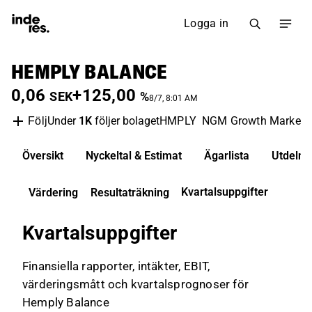
Logga in
HEMPLY BALANCE
0,06
+125,00
SEK
%
8/7, 8:01 AM
Under
1K
följer bolaget
HMPLY
NGM Growth Market
Följ
Översikt
Nyckeltal & Estimat
Ägarlista
Utdelni
Kvartalsuppgifter
Värdering
Resultaträkning
Kvartalsuppgifter
Finansiella rapporter, intäkter, EBIT,
värderingsmått och kvartalsprognoser för
Hemply Balance