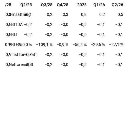
Q1/25
Q2/25
Q3/25
Q4/25
2025
Q1/26
Q2/26
Q1/25
Q2/25
Q3/25
Q4/25
2025
Q1/26
Q2/26
0,3
Omsättning
0,1
0,2
0,3
0,8
0,2
0,5
−0,1
EBITDA
−0,2
−0,2
−0,0
−0,5
−0,1
−0,1
−0,1
EBIT
−0,2
−0,2
−0,0
−0,5
−0,1
−0,1
36,0 %
EBIT-%
−250,0 %
−109,1 %
−0,9 %
−56,4 %
−29,6 %
−27,1 %
−0,1
Vinst före skatt
−0,2
−0,2
−0,0
−0,5
−0,1
−0,1
−0,1
Nettoresultat
−0,2
−0,2
−0,0
−0,5
−0,1
−0,1