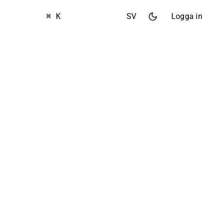
⌘ K
SV
Logga in