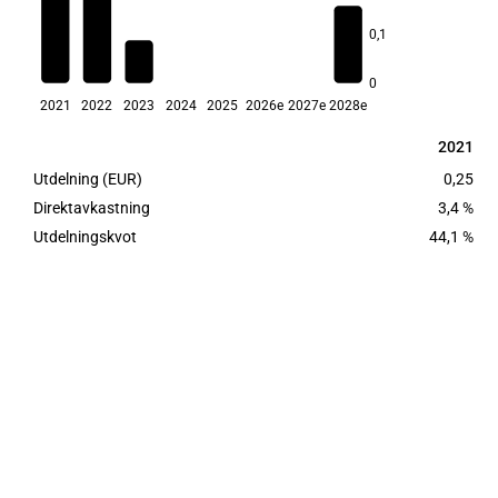
0,1
3,4
2,8
0
2021
2022
2023
2024
2025
2026e
2027e
2028e
2021
2021
Utdelning (EUR)
0,25
Direktavkastning
3,4 %
Utdelningskvot
44,1 %