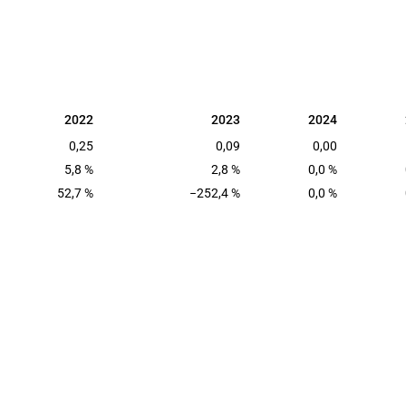
2022
2023
2024
2022
2023
2024
0,25
0,09
0,00
5,8 %
2,8 %
0,0 %
52,7 %
−252,4 %
0,0 %