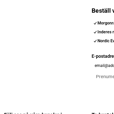
Beställ
Morgonr
Inderes 
Nordic E
E-postadr
Prenume