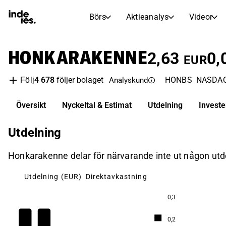
Börs
Aktieanalys
Videor
AKTIEMARKNADER
AKTIEFORSKNING
HONKARAKENNE
inderesTV
Aktiejämförelse
2,63
0,
EUR
Börs
Aktieanalys
4 678
följer bolaget
HONBS
NASDAQ 
Följ
Analyskund
Transkriptioner
Earnings Season
Morgonrapport
Artiklar
Översikt
Nyckeltal & Estimat
Utdelning
Invest
Compound Interest Calculat
Börskalender
Portfölj
Utdelning
Inderes modellportfölj
Honkarakenne delar för närvarande inte ut någon utd
Utdelningskalender
Kommande och tidigare utdelningar
Utdelning (EUR)
Direktavkastning
0,3
6,1
0,2
5,8