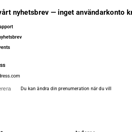
 vårt nyhetsbrev — inget användarkonto k
apport
nyhetsbrev
vents
ess
rera
Du kan ändra din prenumeration när du vill