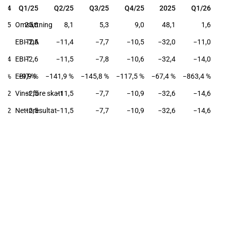
024
Q1/25
Q2/25
Q3/25
Q4/25
2025
Q1/26
024
Q1/25
Q2/25
Q3/25
Q4/25
2025
Q1/26
74,5
Omsättning
25,6
8,1
5,3
9,0
48,1
1,6
EBITDA
−2,5
−11,4
−7,7
−10,5
−32,0
−11,0
19,4
EBIT
−2,6
−11,5
−7,8
−10,6
−32,4
−14,0
,0 %
EBIT-%
−9,9 %
−141,9 %
−145,8 %
−117,5 %
−67,4 %
−863,4 %
19,2
Vinst före skatt
−2,5
−11,5
−7,7
−10,9
−32,6
−14,6
19,2
Nettoresultat
−2,5
−11,5
−7,7
−10,9
−32,6
−14,6