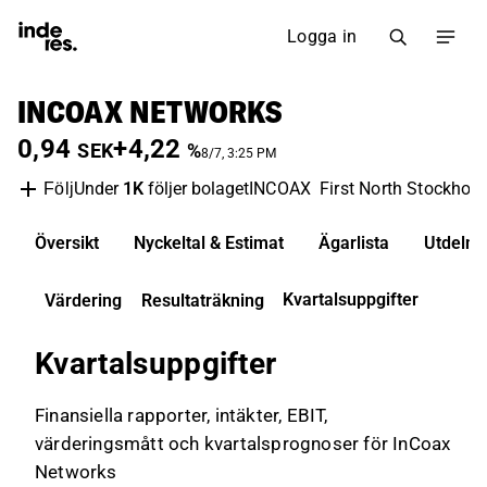
Logga in
INCOAX NETWORKS
0,94
+4,22
SEK
%
8/7, 3:25 PM
Under
1K
följer bolaget
INCOAX
First North Stockhol
Följ
Översikt
Nyckeltal & Estimat
Ägarlista
Utdelni
Kvartalsuppgifter
Värdering
Resultaträkning
Kvartalsuppgifter
Finansiella rapporter, intäkter, EBIT,
värderingsmått och kvartalsprognoser för InCoax
Networks