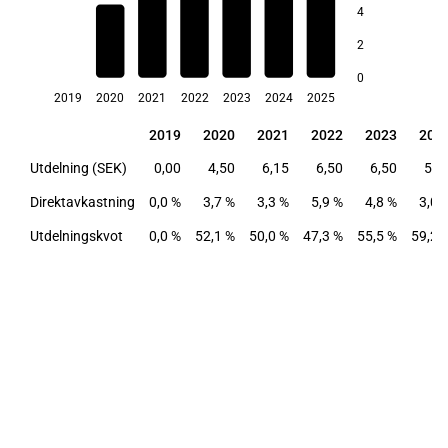
4
3,7
3,4
3,3
3,0
2
0
2019
2020
2021
2022
2023
2024
2025
2019
2020
2021
2022
2023
202
2019
2020
2021
2022
2023
202
Utdelning (SEK)
0,00
4,50
6,15
6,50
6,50
5,5
Direktavkastning
0,0 %
3,7 %
3,3 %
5,9 %
4,8 %
3,0 
Utdelningskvot
0,0 %
52,1 %
50,0 %
47,3 %
55,5 %
59,2 