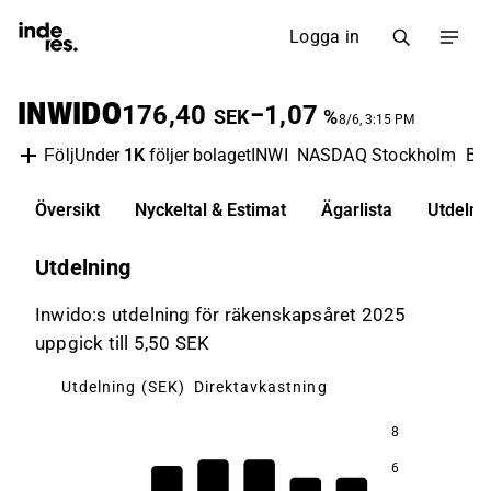
Logga in
INWIDO
176,40
−1,07
SEK
%
8/6, 3:15 PM
Under
1K
följer bolaget
INWI
NASDAQ Stockholm
Byg
Följ
Översikt
Nyckeltal & Estimat
Ägarlista
Utdelni
Utdelning
Inwido:s utdelning för räkenskapsåret 2025
uppgick till 5,50 SEK
Utdelning (SEK)
Direktavkastning
8
6
5,9
4,8