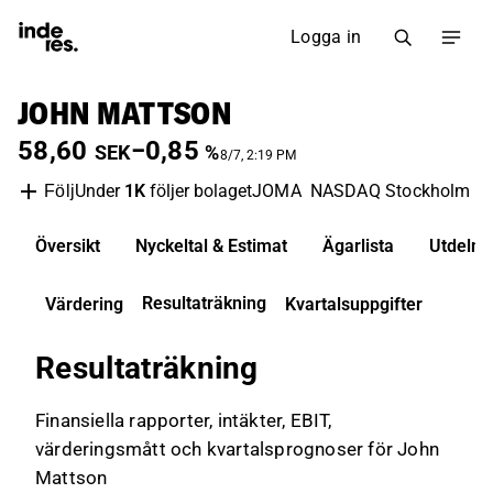
Logga in
JOHN MATTSON
58,60
−0,85
SEK
%
8/7, 2:19 PM
Under
1K
följer bolaget
JOMA
NASDAQ Stockholm
F
Följ
Översikt
Nyckeltal & Estimat
Ägarlista
Utdelni
Resultaträkning
Värdering
Kvartalsuppgifter
Resultaträkning
Finansiella rapporter, intäkter, EBIT,
värderingsmått och kvartalsprognoser för John
Mattson