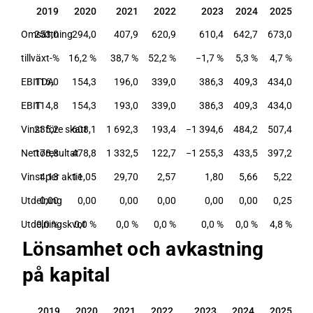
2019
2020
2021
2022
2023
2024
2025
2019
2020
2021
2022
2023
2024
2025
Omsättning
253,0
294,0
407,9
620,9
610,4
642,7
673,0
tillväxt-%
16,2 %
38,7 %
52,2 %
−1,7 %
5,3 %
4,7 %
EBITDA
116,0
154,3
196,0
339,0
386,3
409,3
434,0
EBIT
114,8
154,3
193,0
339,0
386,3
409,3
434,0
Vinst före skatt
235,2
608,1
1 692,3
193,4
−1 394,6
484,2
507,4
Nettoresultat
178,8
478,8
1 332,5
122,7
−1 255,3
433,5
397,2
Vinst per aktie
4,13
11,05
29,70
2,57
1,80
5,66
5,22
Utdelning
0,00
0,00
0,00
0,00
0,00
0,00
0,25
Utdelningskvot
0,0 %
0,0 %
0,0 %
0,0 %
0,0 %
0,0 %
4,8 %
Lönsamhet och avkastning
på kapital
2019
2020
2021
2022
2023
2024
2025
2019
2020
2021
2022
2023
2024
2025