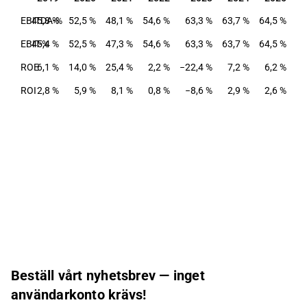
EBITDA-%
45,8 %
52,5 %
48,1 %
54,6 %
63,3 %
63,7 %
64,5 %
EBIT-%
45,4 %
52,5 %
47,3 %
54,6 %
63,3 %
63,7 %
64,5 %
ROE
6,1 %
14,0 %
25,4 %
2,2 %
−22,4 %
7,2 %
6,2 %
ROI
2,8 %
5,9 %
8,1 %
0,8 %
−8,6 %
2,9 %
2,6 %
Beställ vårt nyhetsbrev — inget
användarkonto krävs!