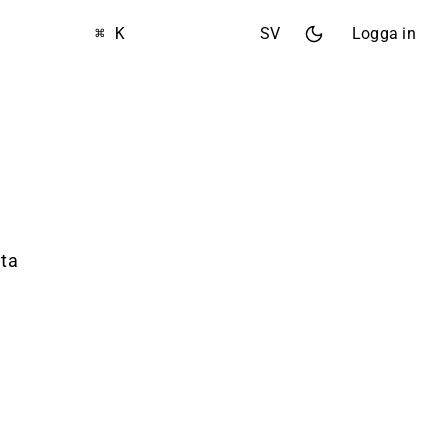
⌘ K
SV
Logga in
ata