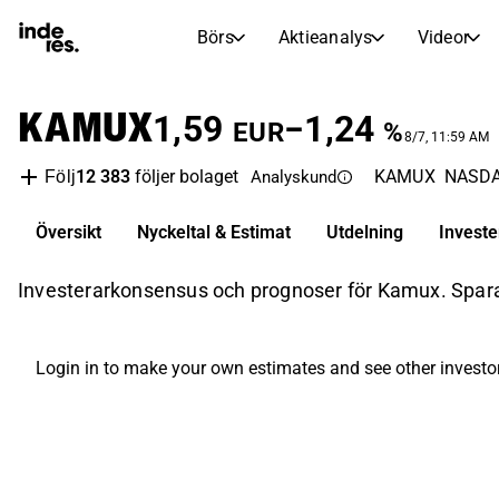
Börs
Aktieanalys
Videor
AKTIEMARKNADER
AKTIEFORSKNING
KAMUX
inderesTV
Aktiejämförelse
1,59
−1,24
EUR
%
Börs
Aktieanalys
8/7, 11:59 AM
12 383
följer bolaget
KAMUX
NASDA
Följ
Analyskund
Transkriptioner
Earnings Season
Morgonrapport
Artiklar
Översikt
Nyckeltal & Estimat
Utdelning
Invest
Compound Interest Calculat
Börskalender
Portfölj
Investerarkonsensus och prognoser för Kamux. Spara d
Inderes modellportfölj
Utdelningskalender
Login in to make your own estimates and see other investo
Kommande och tidigare utdelningar