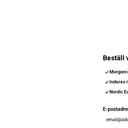
Beställ
Morgonr
Inderes 
Nordic E
E-postadr