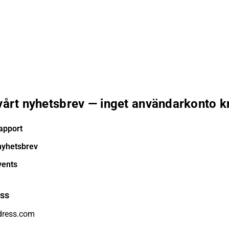
 vårt nyhetsbrev — inget användarkonto k
apport
nyhetsbrev
vents
ess