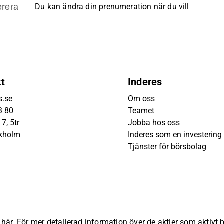
rera
Du kan ändra din prenumeration när du vill
kt
Inderes
s.se
Om oss
3 80
Teamet
7, 5tr
Jobba hos oss
ckholm
Inderes som en investering
Tjänster för börsbolag
s
här
. För mer detaljerad information över de aktier som aktivt