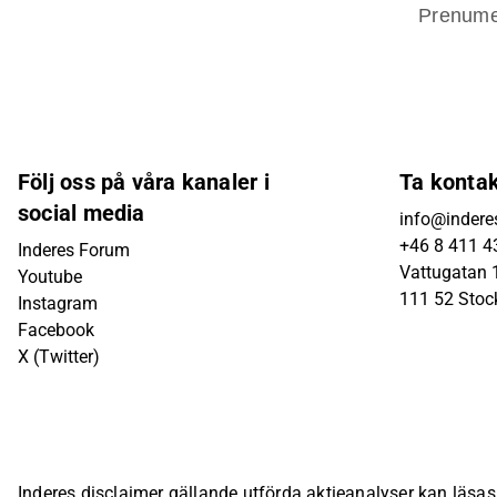
Prenume
Följ oss på våra kanaler i
Ta konta
social media
info@indere
+46 8 411 4
Inderes Forum
Vattugatan 1
Youtube
111 52 Sto
Instagram
Facebook
X (Twitter)
Inderes disclaimer gällande utförda aktieanalyser kan läsa