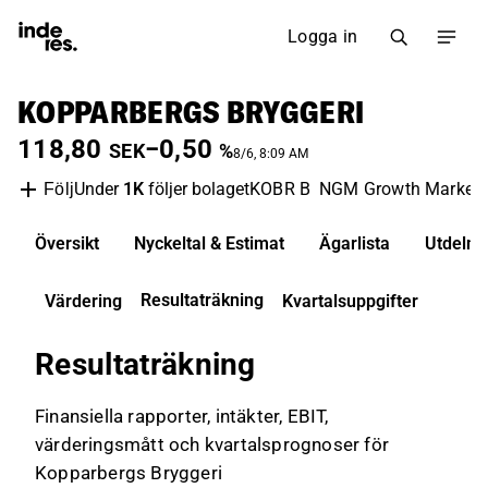
Logga in
KOPPARBERGS BRYGGERI
118,80
−0,50
SEK
%
8/6, 8:09 AM
Under
1K
följer bolaget
KOBR B
NGM Growth Market
Följ
Översikt
Nyckeltal & Estimat
Ägarlista
Utdelni
Resultaträkning
Värdering
Kvartalsuppgifter
Resultaträkning
Finansiella rapporter, intäkter, EBIT,
värderingsmått och kvartalsprognoser för
Kopparbergs Bryggeri