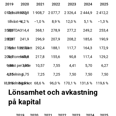
2019
2020
2021
2022
2023
2024
2025
2019
2020
2021
2022
2023
2024
2025
2 013,2
Omsättning
1 927,8
1 908,7
2 077,7
2 326,4
2 444,9
2 412,2
tillväxt-%
−4,2 %
−1,0 %
8,9 %
12,0 %
5,1 %
−1,3 %
354,0
EBITDA
314,4
368,1
278,9
277,2
249,2
253,4
280,8
EBIT
241,9
296,9
207,9
208,2
185,6
190,9
275,5
Vinst före skatt
227,9
292,4
188,1
117,7
164,3
172,9
203,7
Nettoresultat
163,8
217,8
155,6
90,8
117,4
129,2
9,88
Vinst per aktie
7,95
10,57
7,55
4,41
5,70
6,27
4,75
Utdelning
6,75
7,25
7,25
7,50
7,50
7,50
48,1 %
Utdelningskvot
84,9 %
68,6 %
96,0 %
170,1 %
131,6 %
119,6 %
Lönsamhet och avkastning
på kapital
2019
2020
2021
2022
2023
2024
2025
2019
2020
2021
2022
2023
2024
2025