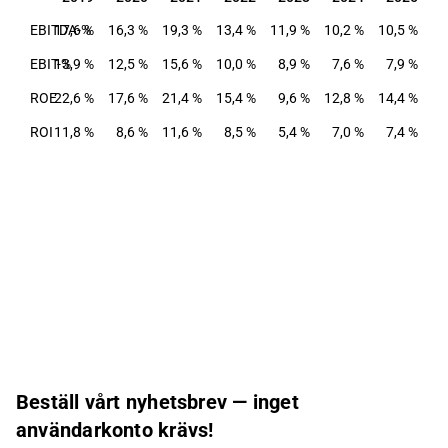
EBITDA-%
17,6 %
16,3 %
19,3 %
13,4 %
11,9 %
10,2 %
10,5 %
EBIT-%
13,9 %
12,5 %
15,6 %
10,0 %
8,9 %
7,6 %
7,9 %
ROE
22,6 %
17,6 %
21,4 %
15,4 %
9,6 %
12,8 %
14,4 %
ROI
11,8 %
8,6 %
11,6 %
8,5 %
5,4 %
7,0 %
7,4 %
Beställ vårt nyhetsbrev — inget
användarkonto krävs!