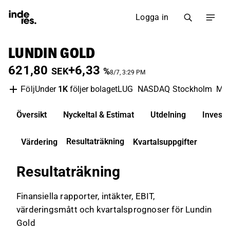
Logga in
LUNDIN GOLD
621,80
+6,33
SEK
%
8/7, 3:29 PM
Under
1K
följer bolaget
LUG
NASDAQ Stockholm
Met
Följ
Översikt
Nyckeltal & Estimat
Utdelning
Invest
Resultaträkning
Värdering
Kvartalsuppgifter
Resultaträkning
Finansiella rapporter, intäkter, EBIT,
värderingsmått och kvartalsprognoser för Lundin
Gold