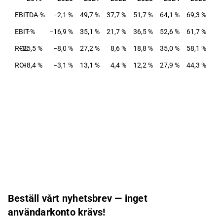
EBITDA-%
−2,1 %
49,7 %
37,7 %
51,7 %
64,1 %
69,3 %
EBIT-%
−16,9 %
35,1 %
21,7 %
36,5 %
52,6 %
61,7 %
ROE
−25,5 %
−8,0 %
27,2 %
8,6 %
18,8 %
35,0 %
58,1 %
ROI
−8,4 %
−3,1 %
13,1 %
4,4 %
12,2 %
27,9 %
44,3 %
Beställ vårt nyhetsbrev — inget
användarkonto krävs!