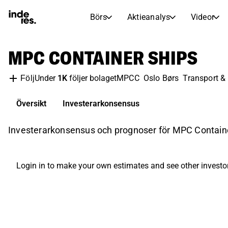
Börs
Aktieanalys
Videor
AKTIEMARKNADER
AKTIEFORSKNING
MPC CONTAINER SHIPS
inderesTV
Aktiejämförelse
Börs
Aktieanalys
Under
1K
följer bolaget
MPCC
Oslo Børs
Transport & 
Följ
Transkriptioner
Earnings Season
Morgonrapport
Artiklar
Översikt
Investerarkonsensus
Compound Interest Calculat
Börskalender
Portfölj
Investerarkonsensus och prognoser för MPC Container 
Inderes modellportfölj
Utdelningskalender
Login in to make your own estimates and see other investo
Kommande och tidigare utdelningar