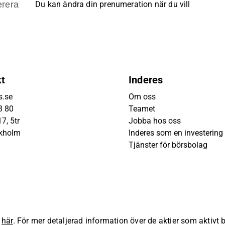
rera
Du kan ändra din prenumeration när du vill
kt
Inderes
s.se
Om oss
3 80
Teamet
7, 5tr
Jobba hos oss
ckholm
Inderes som en investering
Tjänster för börsbolag
s
här
. För mer detaljerad information över de aktier som aktivt