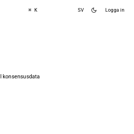
⌘ K
SV
Logga in
ill konsensusdata