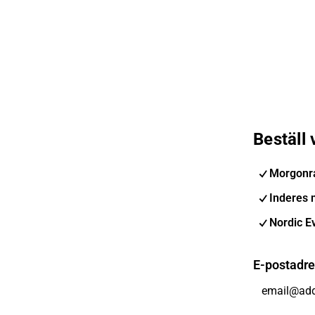
Beställ
Morgonr
Inderes 
Nordic E
E-postadr