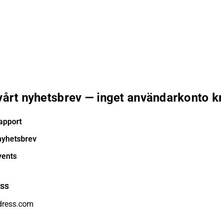
 vårt nyhetsbrev — inget användarkonto k
apport
nyhetsbrev
vents
ess