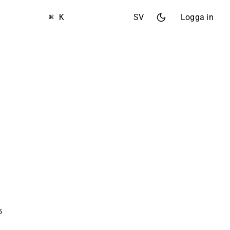
⌘ K
SV
Logga in
5