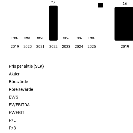
2,7
2,6
2,7
neg.
neg.
neg.
neg.
neg.
neg.
2019
2020
2021
2022
2023
2024
2025
2019
Pris per aktie (SEK)
Aktier
Börsvärde
Rörelsevärde
EV/S
EV/EBITDA
EV/EBIT
P/E
P/B