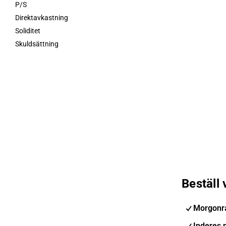
P/S
Direktavkastning
Soliditet
Skuldsättning
Beställ
Morgonr
Inderes 