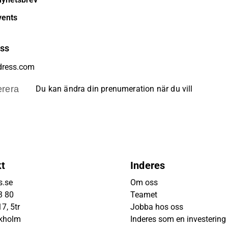
vents
ess
rera
Du kan ändra din prenumeration när du vill
kt
Inderes
s.se
Om oss
3 80
Teamet
7, 5tr
Jobba hos oss
ckholm
Inderes som en investering