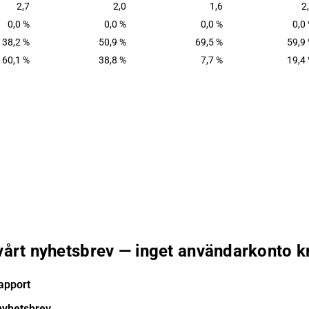
2,7
2,0
1,6
2
0,0 %
0,0 %
0,0 %
0,0
38,2 %
50,9 %
69,5 %
59,9
60,1 %
38,8 %
7,7 %
19,4
 vårt nyhetsbrev — inget användarkonto k
apport
nyhetsbrev