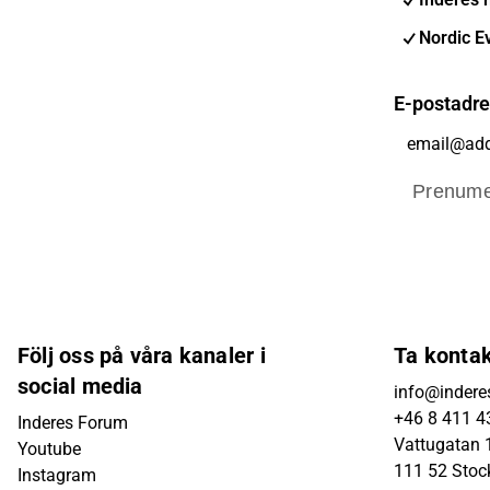
Nordic E
E-postadr
Prenume
Följ oss på våra kanaler i
Ta konta
social media
info@indere
+46 8 411 4
Inderes Forum
Vattugatan 1
Youtube
111 52 Sto
Instagram