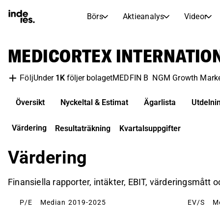
Börs
Aktieanalys
Videor
AKTIEMARKNADER
AKTIEFORSKNING
MEDICORTEX INTERNATIO
inderesTV
Aktiejämförelse
Börs
Aktieanalys
Under
1K
följer bolaget
MEDFIN B
NGM Growth Mark
Följ
Transkriptioner
Earnings Season
Morgonrapport
Artiklar
Översikt
Nyckeltal & Estimat
Ägarlista
Utdelni
Compound Interest Calculat
Börskalender
Portfölj
Värdering
Resultaträkning
Kvartalsuppgifter
Inderes modellportfölj
Värdering
Utdelningskalender
Kommande och tidigare utdelningar
Finansiella rapporter, intäkter, EBIT, värderingsmått 
P/E
Median 2019-2025
EV/S
M