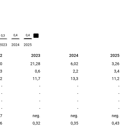
0,4
0,4
0,3
1,4
2023
2024
2025
2
2023
2024
2025
2
2023
2024
2025
60
21,28
6,02
3,26
,3
0,6
2,2
3,4
,2
11,7
13,3
11,2
-
-
-
-
-
-
-
-
-
-
-
-
-
-
-
-
,7
neg.
neg.
neg.
36
0,32
0,35
0,43