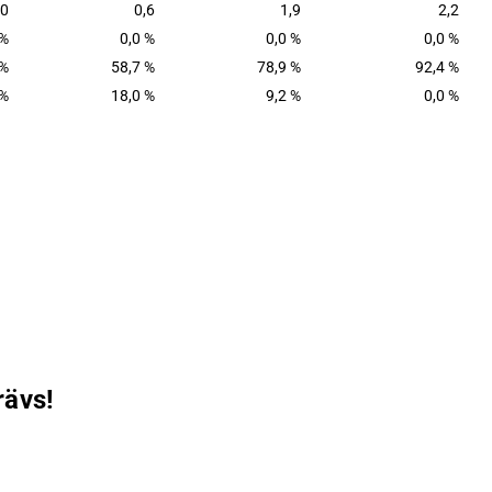
,0
0,6
1,9
2,2
 %
0,0 %
0,0 %
0,0 %
 %
58,7 %
78,9 %
92,4 %
 %
18,0 %
9,2 %
0,0 %
rävs!