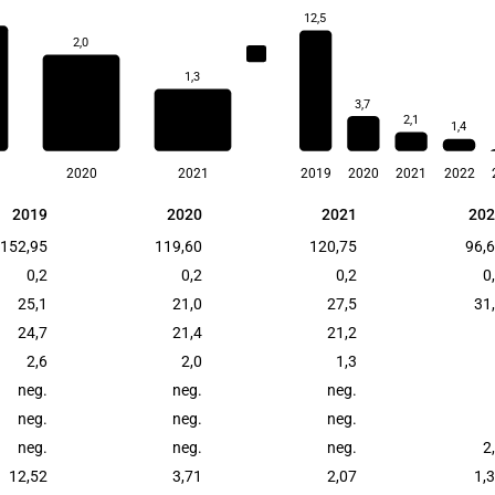
12,5
2,0
2,0
1,3
3,7
2,1
1,4
2020
2021
2019
2020
2021
2022
2019
2020
2021
202
2019
2020
2021
202
152,95
119,60
120,75
96,
0,2
0,2
0,2
0
25,1
21,0
27,5
31
24,7
21,4
21,2
2,6
2,0
1,3
neg.
neg.
neg.
neg.
neg.
neg.
neg.
neg.
neg.
2
12,52
3,71
2,07
1,