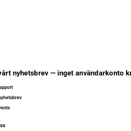
 vårt nyhetsbrev — inget användarkonto k
apport
nyhetsbrev
vents
ess