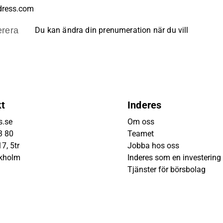
rera
Du kan ändra din prenumeration när du vill
kt
Inderes
s.se
Om oss
3 80
Teamet
7, 5tr
Jobba hos oss
ckholm
Inderes som en investering
Tjänster för börsbolag