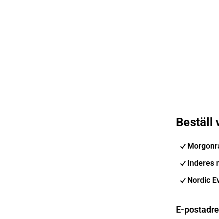
Beställ
Morgonr
Inderes 
Nordic E
E-postadr