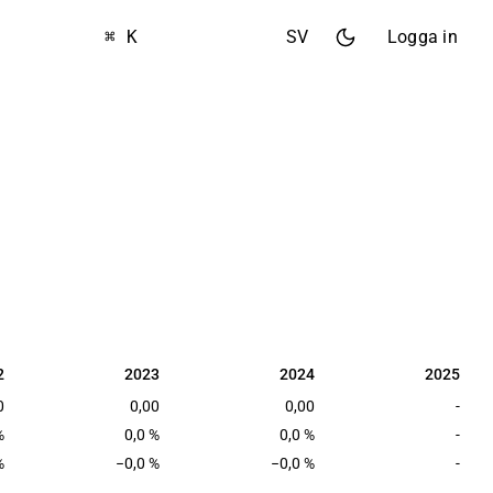
⌘ K
SV
Logga in
2
2023
2024
2025
2
2023
2024
2025
0
0,00
0,00
-
%
0,0 %
0,0 %
-
%
−0,0 %
−0,0 %
-