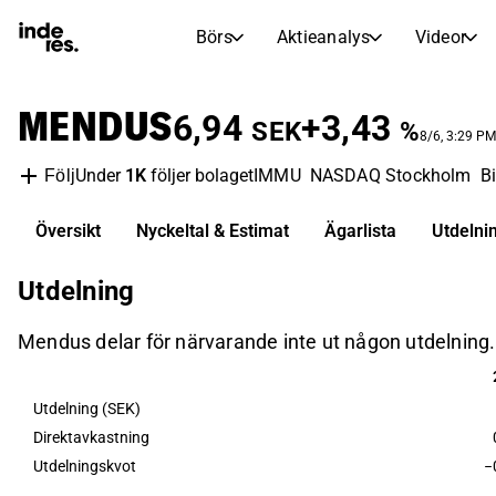
Börs
Aktieanalys
Videor
AKTIEMARKNADER
AKTIEFORSKNING
MENDUS
inderesTV
Aktiejämförelse
6,94
+3,43
SEK
%
Börs
Aktieanalys
8/6, 3:29 P
Under
1K
följer bolaget
IMMU
NASDAQ Stockholm
B
Följ
Transkriptioner
Earnings Season
Morgonrapport
Artiklar
Översikt
Nyckeltal & Estimat
Ägarlista
Utdelni
Compound Interest Calculat
Börskalender
Portfölj
Utdelning
Inderes modellportfölj
Mendus delar för närvarande inte ut någon utdelning.
Utdelningskalender
Kommande och tidigare utdelningar
Utdelning (SEK)
Direktavkastning
Utdelningskvot
−