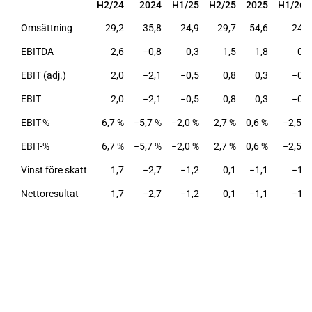
H2/24
2024
H1/25
H2/25
2025
H1/26e
H2/24
2024
H1/25
H2/25
2025
H1/26e
Omsättning
29,2
35,8
24,9
29,7
54,6
24,7
EBITDA
2,6
−0,8
0,3
1,5
1,8
0,1
EBIT (adj.)
2,0
−2,1
−0,5
0,8
0,3
−0,6
EBIT
2,0
−2,1
−0,5
0,8
0,3
−0,6
EBIT-%
6,7 %
−5,7 %
−2,0 %
2,7 %
0,6 %
−2,5 %
EBIT-%
6,7 %
−5,7 %
−2,0 %
2,7 %
0,6 %
−2,5 %
Vinst före skatt
1,7
−2,7
−1,2
0,1
−1,1
−1,2
Nettoresultat
1,7
−2,7
−1,2
0,1
−1,1
−1,2