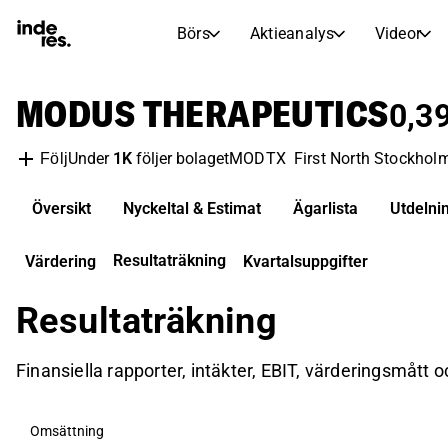
Börs
Aktieanalys
Videor
AKTIEMARKNADER
AKTIEFORSKNING
MODUS THERAPEUTICS
inderesTV
Aktiejämförelse
0,3
Börs
Aktieanalys
Under
1K
följer bolaget
MODTX
First North Stockhol
Följ
Transkriptioner
Earnings Season
Morgonrapport
Artiklar
Översikt
Nyckeltal & Estimat
Ägarlista
Utdelni
Compound Interest Calculat
Börskalender
Portfölj
Resultaträkning
Värdering
Kvartalsuppgifter
Inderes modellportfölj
Resultaträkning
Utdelningskalender
Kommande och tidigare utdelningar
Finansiella rapporter, intäkter, EBIT, värderingsmått
Omsättning