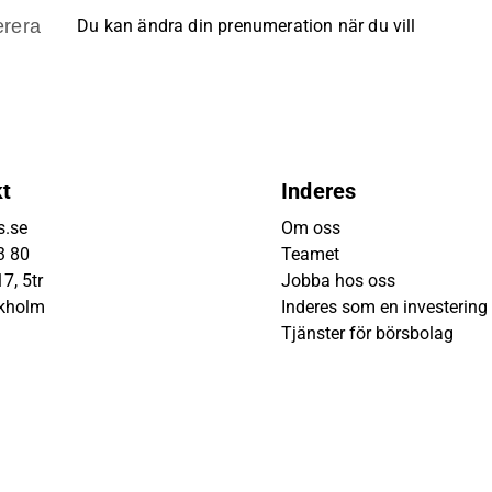
rera
Du kan ändra din prenumeration när du vill
kt
Inderes
s.se
Om oss
3 80
Teamet
7, 5tr
Jobba hos oss
ckholm
Inderes som en investering
Tjänster för börsbolag