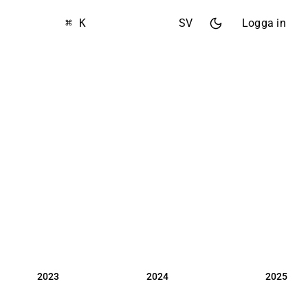
⌘ K
SV
Logga in
2023
2024
2025
2023
2024
2025