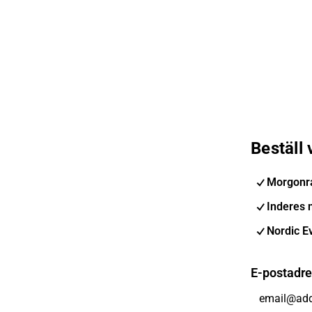
Beställ
Morgonr
Inderes 
Nordic E
E-postadr