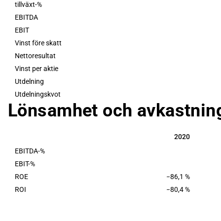
tillväxt-%
EBITDA
EBIT
Vinst före skatt
Nettoresultat
Vinst per aktie
Utdelning
Utdelningskvot
Lönsamhet och avkastning
2020
2020
EBITDA-%
EBIT-%
ROE
−86,1 %
ROI
−80,4 %