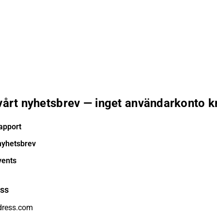
 vårt nyhetsbrev — inget användarkonto k
apport
nyhetsbrev
vents
ess