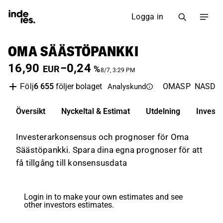
Logga in
OMA SÄÄSTÖPANKKI
16,90
−0,24
EUR
%
8/7, 3:29 PM
6 655
följer bolaget
OMASP
NASDAQ
Följ
Analyskund
Översikt
Nyckeltal & Estimat
Utdelning
Invest
Investerarkonsensus och prognoser för Oma
Säästöpankki. Spara dina egna prognoser för att
få tillgång till konsensusdata
Login in to make your own estimates and see
other investors estimates.