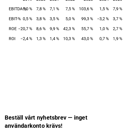
EBITDA-%
5,0 %
7,8 %
7,1 %
7,5 %
103,6 %
1,5 %
7,9 %
EBIT-%
0,5 %
3,8 %
3,5 %
5,0 %
99,3 %
−3,2 %
3,7 %
ROE
−20,7 %
8,6 %
9,9 %
42,3 %
55,7 %
1,0 %
2,7 %
ROI
−2,4 %
1,3 %
1,4 %
10,3 %
43,0 %
0,7 %
1,9 %
Beställ vårt nyhetsbrev — inget
användarkonto krävs!