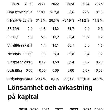
2019
2020
2021
2022
2023
2024
2025
2019
2020
2021
2022
2023
2024
2025
Omsättning
97,5
120,4
158,1
202,9
30,6
27,2
31,6
tillväxt-%
23,6 %
31,3 %
28,3 %
−84,9 %
−11,2 %
16,2 %
EBITDA
4,9
9,4
11,3
15,2
31,7
0,4
2,5
EBIT
0,5
4,5
5,6
10,2
30,4
−0,9
1,2
Vinst före skatt
−1,9
0,9
1,4
10,1
30,7
0,5
1,6
Nettoresultat
−1,4
1,0
1,0
9,0
30,8
0,4
1,2
Vinst per aktie
−0,24
0,16
0,17
1,50
5,14
0,07
0,20
Utdelning
0,00
0,00
0,05
0,09
2,00
0,07
0,09
Utdelningskvot
−0,0 %
0,0 %
29,4 %
6,0 %
38,9 %
100,0 %
45,0 %
Lönsamhet och avkastning
på kapital
2019
2020
2021
2022
2023
2024
2025
2019
2020
2021
2022
2023
2024
2025