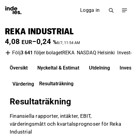
Logga in
REKA INDUSTRIAL
4,08
−0,24
EUR
%
8/7, 11:54 AM
3 641
följer bolaget
REKA
NASDAQ Helsinki
Invester
Följ
Översikt
Nyckeltal & Estimat
Utdelning
Invest
Resultaträkning
Värdering
Resultaträkning
Finansiella rapporter, intäkter, EBIT,
värderingsmått och kvartalsprognoser för Reka
Industrial