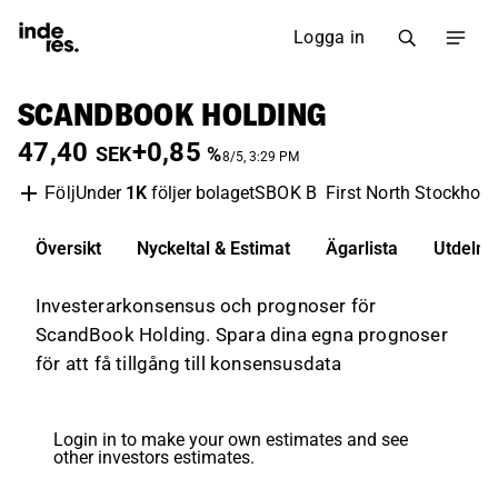
Logga in
SCANDBOOK HOLDING
47,40
+0,85
SEK
%
8/5, 3:29 PM
Under
1K
följer bolaget
SBOK B
First North Stockhol
Följ
Översikt
Nyckeltal & Estimat
Ägarlista
Utdelni
Investerarkonsensus och prognoser för
ScandBook Holding. Spara dina egna prognoser
för att få tillgång till konsensusdata
Login in to make your own estimates and see
other investors estimates.