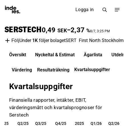
Logga in
SERSTECH
0,49
−2,37
SEK
%
8/7, 3:25 PM
Under
1K
följer bolaget
SERT
First North Stockholm
Följ
Översikt
Nyckeltal & Estimat
Ägarlista
Utdelni
Kvartalsuppgifter
Värdering
Resultaträkning
Kvartalsuppgifter
Finansiella rapporter, intäkter, EBIT,
värderingsmått och kvartalsprognoser för
Serstech
1/25
Q2/25
Q3/25
Q4/25
2025
Q1/26
Q2/26
1/25
Q2/25
Q3/25
Q4/25
2025
Q1/26
Q2/26