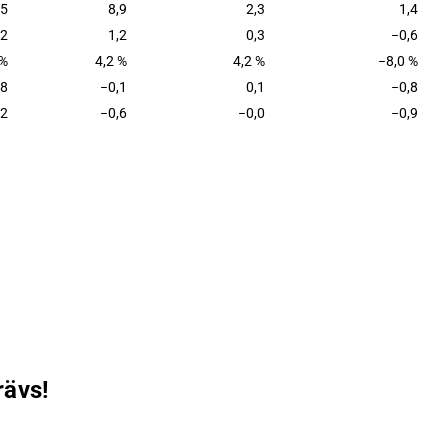
,5
8,9
2,3
1,4
,2
1,2
0,3
−0,6
 %
4,2 %
4,2 %
−8,0 %
,8
−0,1
0,1
−0,8
,2
−0,6
−0,0
−0,9
rävs!