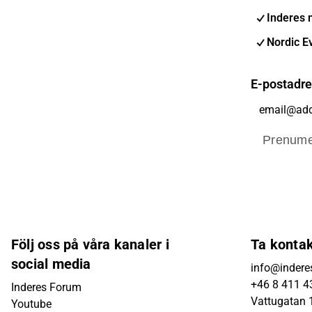
Inderes 
Nordic E
E-postadr
Prenume
Följ oss på våra kanaler i
Ta konta
social media
info@indere
+46 8 411 4
Inderes Forum
Vattugatan 1
Youtube