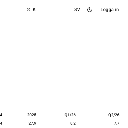
⌘ K
SV
Logga in
4
2025
Q1/26
Q2/26
4
2025
Q1/26
Q2/26
,4
27,9
8,2
7,7