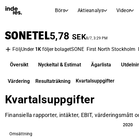
Börs
Aktieanalys
Videor
AKTIEMARKNADER
AKTIEFORSKNING
SONETEL
inderesTV
Aktiejämförelse
5,78
SEK
Börs
Aktieanalys
8/7, 3:29 PM
Under
1K
följer bolaget
SONE
First North Stockholm
Följ
Transkriptioner
Earnings Season
Morgonrapport
Artiklar
Översikt
Nyckeltal & Estimat
Ägarlista
Utdelni
Compound Interest Calculat
Börskalender
Portfölj
Kvartalsuppgifter
Värdering
Resultaträkning
Inderes modellportfölj
Kvartalsuppgifter
Utdelningskalender
Kommande och tidigare utdelningar
Finansiella rapporter, intäkter, EBIT, värderingsmått 
2020
2020
Omsättning