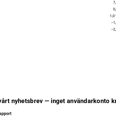
7
0
1,0
−1
−2
 vårt nyhetsbrev — inget användarkonto k
apport