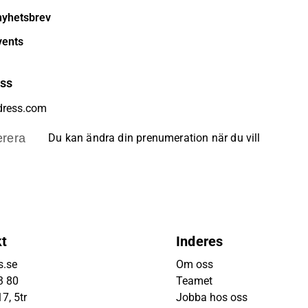
nyhetsbrev
vents
ess
rera
Du kan ändra din prenumeration när du vill
kt
Inderes
s.se
Om oss
3 80
Teamet
7, 5tr
Jobba hos oss