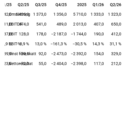
Q1/25
Q2/25
Q3/25
Q4/25
2025
Q1/26
Q2/26
Q1/25
Q2/25
Q3/25
Q4/25
2025
Q1/26
Q2/26
1 542,0
Omsättning
1 436,0
1 373,0
1 356,0
5 710,0
1 333,0
1 323,0
511,0
EBITDA
474,0
541,0
489,0
2 013,0
407,0
650,0
137,0
EBIT
128,0
178,0
−2 187,0
−1 744,0
190,0
412,0
8,9 %
EBIT-%
8,9 %
13,0 %
−161,3 %
−30,5 %
14,3 %
31,1 %
39,0
Vinst före skatt
−50,0
92,0
−2 473,0
−2 392,0
154,0
329,0
23,0
Nettoresultat
−72,0
55,0
−2 404,0
−2 398,0
117,0
212,0