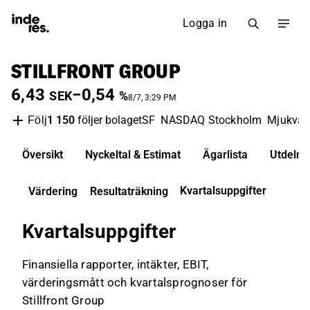
Logga in
STILLFRONT GROUP
6,43
−0,54
SEK
%
8/7, 3:29 PM
1 150
följer bolaget
SF
NASDAQ Stockholm
Mjukvar
Följ
Översikt
Nyckeltal & Estimat
Ägarlista
Utdelni
Kvartalsuppgifter
Värdering
Resultaträkning
Kvartalsuppgifter
Finansiella rapporter, intäkter, EBIT,
värderingsmått och kvartalsprognoser för
Stillfront Group