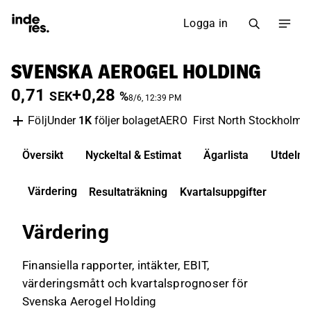
Logga in
SVENSKA AEROGEL HOLDING
0,71
+0,28
SEK
%
8/6, 12:39 PM
Under
1K
följer bolaget
AERO
First North Stockholm
Följ
Översikt
Nyckeltal & Estimat
Ägarlista
Utdelni
Värdering
Resultaträkning
Kvartalsuppgifter
Värdering
Finansiella rapporter, intäkter, EBIT,
värderingsmått och kvartalsprognoser för
Svenska Aerogel Holding