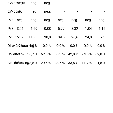
EV/EBITDA
neg.
neg.
neg.
-
-
-
-
EV/EBIT
neg.
neg.
neg.
-
-
-
-
P/E
neg.
neg.
neg.
neg.
neg.
neg.
neg.
P/B
3,26
1,69
0,88
5,77
3,32
1,84
1,16
P/S
151,7
118,5
30,8
39,5
26,6
24,0
9,3
Direktavkastning
0,0 %
0,0 %
0,0 %
0,0 %
0,0 %
0,0 %
0,0 %
Soliditet
34,0 %
56,7 %
62,0 %
58,3 %
42,8 %
74,6 %
82,8 %
Skuldsättning
57,9 %
43,5 %
29,6 %
28,6 %
33,5 %
11,2 %
1,8 %