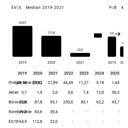
EV/S
Median 2019-2021
P/B
Me
164,9
112,8
3,3
112,8
1,7
22,0
2019
2020
2021
2019
202
2019
2020
2021
2022
2023
2024
2025
2019
2020
2021
2022
2023
2024
2025
Pris per aktie (SEK)
108,59
47,32
27,89
44,49
11,27
5,18
1,44
Aktier
0,7
1,9
2,0
5,6
7,4
12,0
30,3
Börsvärde
72,9
87,8
55,1
250,6
83,1
62,2
43,7
Rörelsevärde
79,3
83,6
39,4
-
-
-
-
EV/S
164,9
112,8
22,0
-
-
-
-