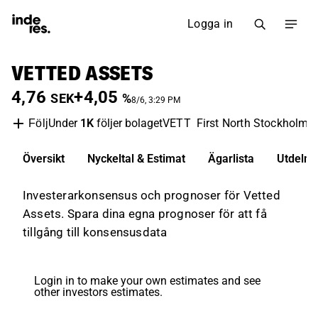
Logga in
VETTED ASSETS
4,76
+4,05
SEK
%
8/6, 3:29 PM
Under
1K
följer bolaget
VETT
First North Stockholm
Följ
Översikt
Nyckeltal & Estimat
Ägarlista
Utdelni
Investerarkonsensus och prognoser för Vetted
Assets. Spara dina egna prognoser för att få
tillgång till konsensusdata
Login in to make your own estimates and see
other investors estimates.