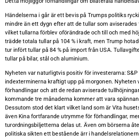
Detta möjliggör förhandlingar om bilaterala handelsav
Händelserna i går är ett bevis på Trumps politiks ryck
mindre än ett dygn efter att de tullar som aviserades 
vilket tullarna förblev oförändrade och till och med h
trädde totala tullar på 104 % i kraft, men Trump hotade
tur infört tullar på 84 % på import från USA. Tullavgift
tullar på bilar, stål och aluminium.
Nyheten var naturligtvis positiv för investerarna: S&P
indexterminerna kraftigt upp på morgonen. Nyheten vi
förhandlingar och att de redan aviserade tullhöjning
kommande tre månaderna kommer att vara spännande 
Dessutom stod det klart vilket land som är Vita huse
även Kina fortfarande utrymme för förhandlingar, me
turordningsbiljetterna delas ut. Även om börserna å
politiska sikten ett bestående ärr i handelsrelatione