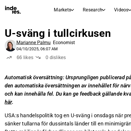
Markets
Research
Videos
STOCK MARKETS
STOCK RESEARCH
inderesTV
Stock Comparison
U-sväng i tullcirkusen
Markets
Research
Marianne Palmu
Economist
Transcripts
Earnings Season
04/10/2025, 06:07 AM
Morning Review
Articles
66
likes
0
dislikes
News, insights, and market comme
Compound Interest Calcula
Stock Calendar
Portfolio
Automatisk översättning: Ursprungligen publicerad på
Inderes model portfolio
den automatiska översättningen av innehållet för närv
Dividends Calendar
och kan innehålla fel. Du kan ge feedback gällande kva
Future and past dividends
här
.
USA:s handelspolitik tog en U-sväng i onsdags när p
sänker tullarna för dussintals länder till en minimi