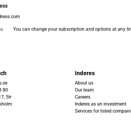
ess
be
You can change your subscription and options at any t
uch
Inderes
s.se
About us
3 80
Our team
7, 5tr
Careers
ckholm
Inderes as an investment
Services for listed compan