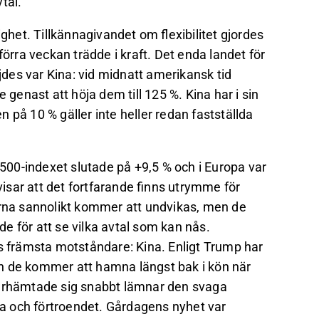
tal.
ighet. Tillkännagivandet om flexibilitet gjordes
förra veckan trädde i kraft. Det enda landet för
öjdes var Kina: vid midnatt amerikansk tid
 genast att höja dem till 125 %. Kina har i sin
en på 10 % gäller inte heller redan fastställda
 500-indexet slutade på +9,5 % och i Europa var
sar att det fortfarande finns utrymme för
arna sannolikt kommer att undvikas, men de
för att se vilka avtal som kan nås.
ts främsta motståndare: Kina. Enligt Trump har
n de kommer att hamna längst bak i kön när
terhämtade sig snabbt lämnar den svaga
rna och förtroendet. Gårdagens nyhet var