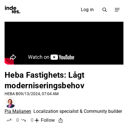
Log in
Heba Fastighets: Lågt
moderniseringsbehov
HEBA B
09/13/2024, 07:04 AM
Pia Maljanen
Localization specialist & Community builder
0
0
Follow
likes
dislikes