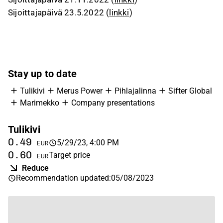
Sijoittajapäivä 23.5.2022 (
linkki
)
Stay up to date
Tulikivi
Merus Power
Pihlajalinna
Sifter Global
Marimekko
Company presentations
Tulikivi
M
0.49
5
5/29/23, 4:00 PM
EUR
0.60
6
Target price
EUR
Reduce
Recommendation updated
:
05/08/2023