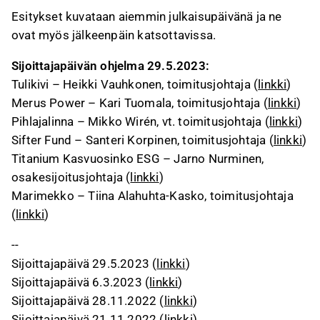
Esitykset kuvataan aiemmin julkaisupäivänä ja ne
ovat myös jälkeenpäin katsottavissa.
Sijoittajapäivän ohjelma 29.5.2023:
Tulikivi – Heikki Vauhkonen, toimitusjohtaja (
linkki
)
Merus Power – Kari Tuomala, toimitusjohtaja (
linkki
)
Pihlajalinna – Mikko Wirén, vt. toimitusjohtaja (
linkki
)
Sifter Fund – Santeri Korpinen, toimitusjohtaja (
linkki
)
Titanium Kasvuosinko ESG – Jarno Nurminen,
osakesijoitusjohtaja (
linkki
)
Marimekko – Tiina Alahuhta-Kasko, toimitusjohtaja
(
linkki
)
--
Sijoittajapäivä 29.5.2023 (
linkki
)
Sijoittajapäivä 6.3.2023 (
linkki
)
Sijoittajapäivä 28.11.2022 (
linkki
)
Sijoittajapäivä 21.11.2022 (
linkki
)