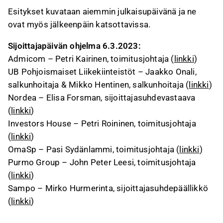
Esitykset kuvataan aiemmin julkaisupäivänä ja ne
ovat myös jälkeenpäin katsottavissa.
Sijoittajapäivän ohjelma 6.3.2023:
Admicom – Petri Kairinen, toimitusjohtaja (
linkki
)
UB Pohjoismaiset Liikekiinteistöt – Jaakko Onali,
salkunhoitaja & Mikko Hentinen, salkunhoitaja (
linkki
)
Nordea – Elisa Forsman, sijoittajasuhdevastaava
(
linkki
)
Investors House – Petri Roininen, toimitusjohtaja
(
linkki
)
OmaSp – Pasi Sydänlammi, toimitusjohtaja (
linkki
)
Purmo Group – John Peter Leesi, toimitusjohtaja
(
linkki
)
Sampo – Mirko Hurmerinta, sijoittajasuhdepäällikkö
(
linkki
)