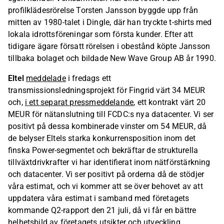
profilklädesrörelse Torsten Jansson byggde upp från
mitten av 1980-talet i Dingle, där han tryckte t-shirts med
lokala idrottsföreningar som första kunder. Efter att
tidigare ägare försatt rörelsen i obestånd köpte Jansson
tillbaka bolaget och bildade New Wave Group AB år 1990.
Eltel
meddelade
i fredags ett
transmissionsledningsprojekt för Fingrid värt 34 MEUR
och,
i ett separat pressmeddelande
, ett kontrakt värt 20
MEUR för nätanslutning till FCDC:s nya datacenter. Vi ser
positivt på dessa kombinerade vinster om 54 MEUR, då
de belyser Eltels starka konkurrensposition inom det
finska Power-segmentet och bekräftar de strukturella
tillväxtdrivkrafter vi har identifierat inom nätförstärkning
och datacenter. Vi ser positivt på orderna då de stödjer
våra estimat, och vi kommer att se över behovet av att
uppdatera våra estimat i samband med företagets
kommande Q2-rapport den 21 juli, då vi får en bättre
helhetsbild av företagets utsikter och utveckling.