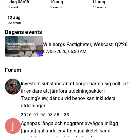
I dag 08/08
10 aug.
11 aug.
1 event
2 events
10 events
12 aug.
22 events
Dagens events
Wihlborgs Fastigheter, Webcast, Q2'26
07/06/2026, 06:30 AM
Forum
Investors substansrabatt börjar närma sig noll Det
är enklare att jämföra utdelningsaktier i
TradingView, där du vid behov kan inkludera
utdelningar...
2026-07-05 08:58
33
Agrippas långa och noggrant avvägda inlägg
(gratis) gällande ersättningspaketet, samt