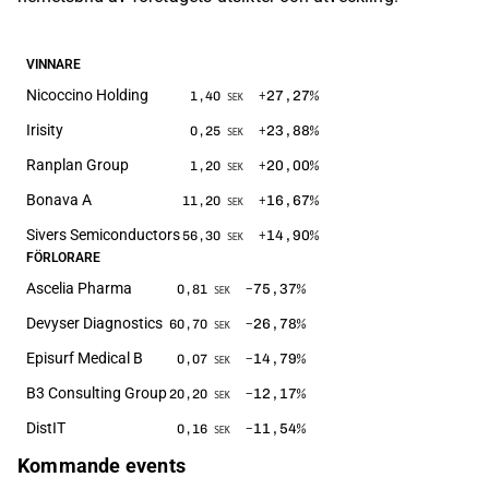
VINNARE
Nicoccino Holding
+27,27
%
1,40
SEK
Irisity
+23,88
%
0,25
SEK
Ranplan Group
+20,00
%
1,20
SEK
Bonava A
+16,67
%
11,20
SEK
Sivers Semiconductors
+14,90
%
56,30
SEK
FÖRLORARE
Ascelia Pharma
−75,37
%
0,81
SEK
Devyser Diagnostics
−26,78
%
60,70
SEK
Episurf Medical B
−14,79
%
0,07
SEK
B3 Consulting Group
−12,17
%
20,20
SEK
DistIT
−11,54
%
0,16
SEK
Kommande events