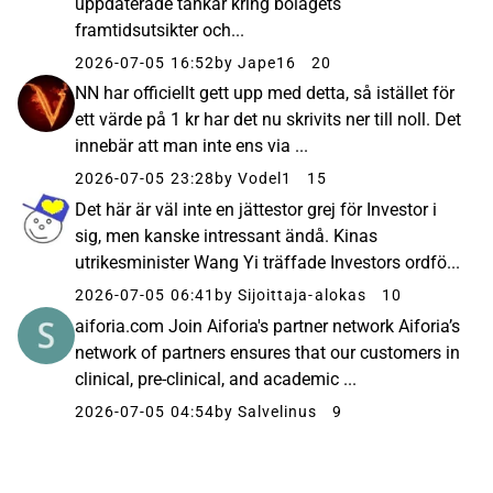
uppdaterade tankar kring bolagets
framtidsutsikter och...
2026-07-05 16:52
by Jape16
20
NN har officiellt gett upp med detta, så istället för
ett värde på 1 kr har det nu skrivits ner till noll. Det
innebär att man inte ens via ...
2026-07-05 23:28
by Vodel1
15
Det här är väl inte en jättestor grej för Investor i
sig, men kanske intressant ändå. Kinas
utrikesminister Wang Yi träffade Investors ordfö...
2026-07-05 06:41
by Sijoittaja-alokas
10
aiforia.com Join Aiforia's partner network Aiforia’s
network of partners ensures that our customers in
clinical, pre-clinical, and academic ...
2026-07-05 04:54
by Salvelinus
9