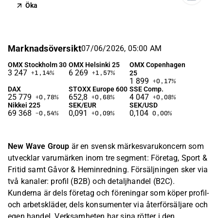
Öka
Marknadsöversikt
07/06/2026, 05:00 AM
OMX Stockholm 30
OMX Helsinki 25
OMX Copenhagen
3 247
6 269
25
+1,14
%
+1,57
%
1 899
+0,17
%
DAX
STOXX Europe 600
SSE Comp.
25 779
652,8
4 047
+0,78
%
+0,68
%
+0,08
%
Nikkei 225
SEK/EUR
SEK/USD
69 368
0,091
0,104
−0,54
%
+0,09
%
0,00
%
New Wave Group
är en svensk märkesvarukoncern som
utvecklar varumärken inom tre segment: Företag, Sport &
Fritid samt Gåvor & Heminredning. Försäljningen sker via
två kanaler: profil (B2B) och detaljhandel (B2C).
Kunderna är dels företag och föreningar som köper profil-
och arbetskläder, dels konsumenter via återförsäljare och
egen handel. Verksamheten har sina rötter i den