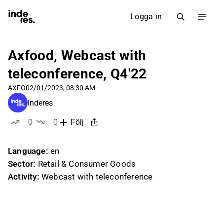
Logga in
Axfood, Webcast with
teleconference, Q4'22
AXFO
02/01/2023, 08:30 AM
Inderes
0
0
Följ
likes
dislikes
Language:
en
Sector:
Retail & Consumer Goods
Activity:
Webcast with teleconference