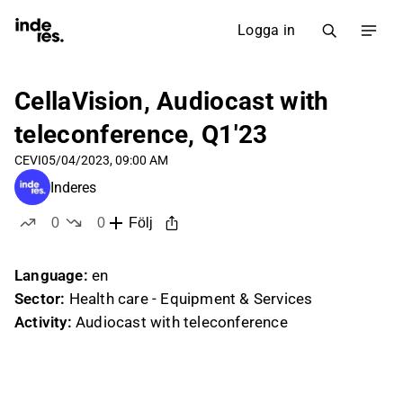
Logga in
CellaVision, Audiocast with
teleconference, Q1'23
CEVI
05/04/2023, 09:00 AM
Inderes
0
0
Följ
likes
dislikes
Language:
en
Sector:
Health care - Equipment & Services
Activity:
Audiocast with teleconference