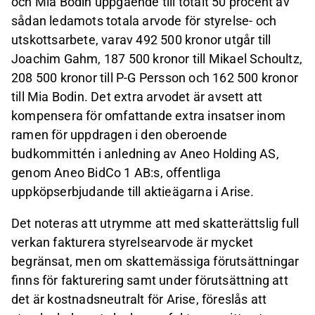
och Mia Bodin uppgående till totalt 50 procent av
sådan ledamots totala arvode för styrelse- och
utskottsarbete, varav 492 500 kronor utgår till
Joachim Gahm, 187 500 kronor till Mikael Schoultz,
208 500 kronor till P-G Persson och 162 500 kronor
till Mia Bodin. Det extra arvodet är avsett att
kompensera för omfattande extra insatser inom
ramen för uppdragen i den oberoende
budkommittén i anledning av Aneo Holding AS,
genom Aneo BidCo 1 AB:s, offentliga
uppköpserbjudande till aktieägarna i Arise.
Det noteras att utrymme att med skatterättslig full
verkan fakturera styrelsearvode är mycket
begränsat, men om skattemässiga förutsättningar
finns för fakturering samt under förutsättning att
det är kostnadsneutralt för Arise, föreslås att