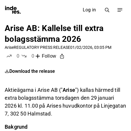
Log in
Arise AB: Kallelse till extra
bolagsstämma 2026
Arise
REGULATORY PRESS RELEASE
01/02/2026, 03:05 PM
0
0
Follow
likes
dislikes
Download the release
Aktieägarna i Arise AB ("
Arise
") kallas härmed till
extra bolagsstämma torsdagen den 29 januari
2026 kl. 11.00 på Arises huvudkontor på Linjegatan
7, 302 50 Halmstad.
Bakgrund