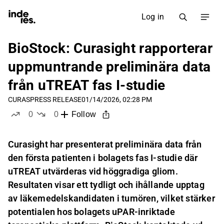
Log in
BioStock: Curasight rapporterar
uppmuntrande preliminära data
från uTREAT fas I-studie
CURAS
PRESS RELEASE
01/14/2026, 02:28 PM
0
0
Follow
likes
dislikes
Curasight har presenterat preliminära data från
den första patienten i bolagets fas I-studie där
uTREAT utvärderas vid höggradiga gliom.
Resultaten visar ett tydligt och ihållande upptag
av läkemedelskandidaten i tumören, vilket stärker
potentialen hos bolagets uPAR-inriktade