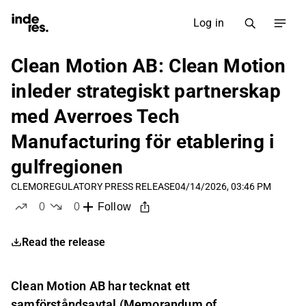
Log in
Clean Motion AB: Clean Motion
inleder strategiskt partnerskap
med Averroes Tech
Manufacturing för etablering i
gulfregionen
CLEMO
REGULATORY PRESS RELEASE
04/14/2026, 03:46 PM
0
0
Follow
likes
dislikes
Read the release
Clean Motion AB har tecknat ett
samförståndsavtal (Memorandum of