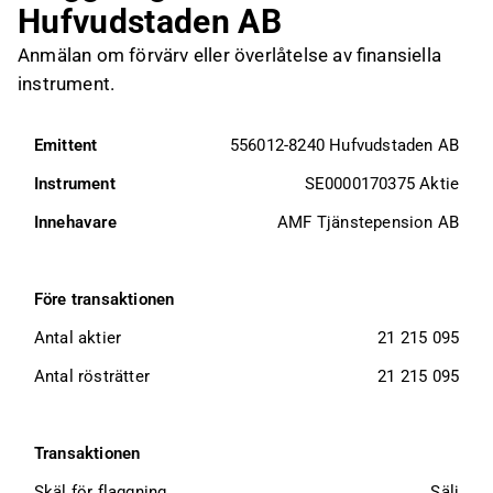
Hufvudstaden AB
Anmälan om förvärv eller överlåtelse av finansiella
instrument.
Emittent
556012-8240 Hufvudstaden AB
Instrument
SE0000170375 Aktie
Innehavare
AMF Tjänstepension AB
Före transaktionen
Antal aktier
21 215 095
Antal rösträtter
21 215 095
Transaktionen
Skäl för flaggning
Sälj