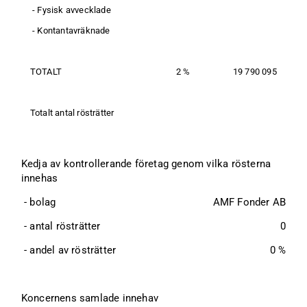
 - Fysisk avvecklade
 - Kontantavräknade
TOTALT
2 %
19 790 095
Totalt antal rösträtter
Kedja av kontrollerande företag genom vilka rösterna 
innehas
 - bolag
AMF Fonder AB
 - antal rösträtter
0
 - andel av rösträtter
0 %
Koncernens samlade innehav