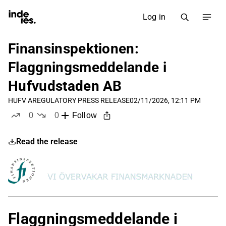
Log in
Finansinspektionen:
Flaggningsmeddelande i
Hufvudstaden AB
HUFV A
REGULATORY PRESS RELEASE
02/11/2026, 12:11 PM
0
0
Follow
likes
dislikes
Read the release
Flaggningsmeddelande i