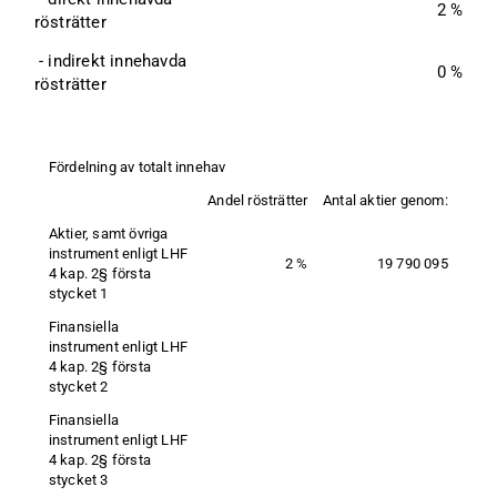
2 %
rösträtter
 - indirekt innehavda 
0 %
rösträtter
Fördelning av totalt innehav
Andel rösträtter
Antal aktier genom:
Aktier, samt övriga 
instrument enligt LHF 
2 %
19 790 095
4 kap. 2§ första 
stycket 1
Finansiella 
instrument enligt LHF 
4 kap. 2§ första 
stycket 2
Finansiella 
instrument enligt LHF 
4 kap. 2§ första 
stycket 3