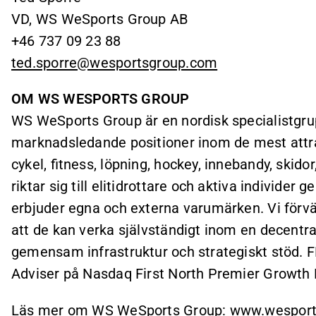
VD, WS WeSports Group AB
+46 737 09 23 88
ted.sporre@wesportsgroup.com
OM WS WESPORTS GROUP
WS WeSports Group är en nordisk specialistgrup
marknadsledande positioner inom de mest attr
cykel, fitness, löpning, hockey, innebandy, skid
riktar sig till elitidrottare och aktiva individer
erbjuder egna och externa varumärken. Vi förvär
att de kan verka självständigt inom en decentra
gemensam infrastruktur och strategiskt stöd. 
Adviser på Nasdaq First North Premier Growth 
Läs mer om WS WeSports Group:
www.wesport