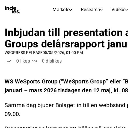
Markets
Research
Videos
STOCK MARKETS
STOCK RESEARCH
inderesTV
Stock Comparison
Inbjudan till presentatio
Markets
Research
Groups delårsrapport jan
Transcripts
Earnings Season
WSG
PRESS RELEASE
05/05/2026, 01:00 PM
Morning Review
Articles
0
likes
0
dislikes
News, insights, and market comme
Compound Interest Calcula
Stock Calendar
Portfolio
Inderes model portfolio
WS WeSports Group (“WeSports Group” eller ”Bol
januari – mars 2026 tisdagen den 12 maj, kl. 08
Dividends Calendar
Future and past dividends
Samma dag bjuder Bolaget in till en webbsänd 
09.00.