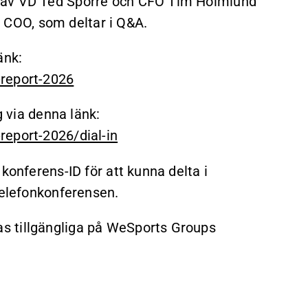
 av VD Ted Sporre och CFO Tim Holmlund
COO, som deltar i Q&A.
änk:
-report-2026
g via denna länk:
report-2026/dial-in
konferens-ID för att kunna delta i
telefonkonferensen.
s tillgängliga på WeSports Groups