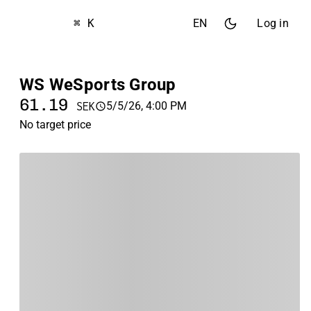
⌘ K
EN
Log in
WS WeSports Group
61.19
5/5/26, 4:00 PM
SEK
No target price