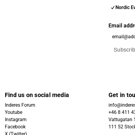
Nordic E
Email addr
Subscri
Find us on social media
Get in to
Inderes Forum
info@indere
Youtube
+46 8 411 4
Instagram
Vattugatan 1
Facebook
111 52 Sto
X (Twitter)