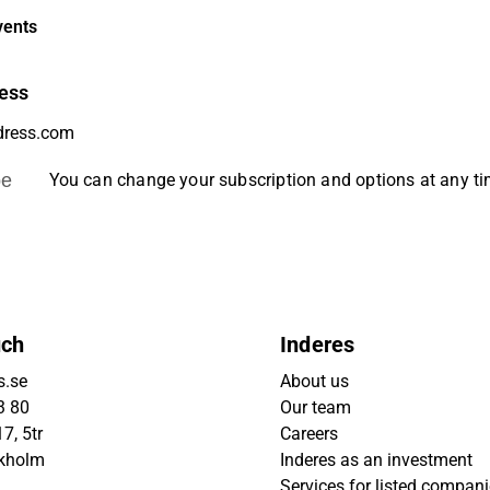
vents
ess
be
You can change your subscription and options at any t
uch
Inderes
s.se
About us
3 80
Our team
7, 5tr
Careers
ckholm
Inderes as an investment
Services for listed compan