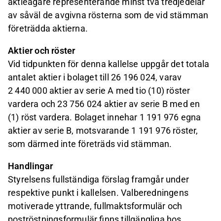
aktieägare representerande minst två tredjedelar
av såväl de avgivna rösterna som de vid stämman
företrädda aktierna.
Aktier och röster
Vid tidpunkten för denna kallelse uppgår det totala
antalet aktier i bolaget till 26 196 024, varav
2 440 000 aktier av serie A med tio (10) röster
vardera och 23 756 024 aktier av serie B med en
(1) röst vardera. Bolaget innehar 1 191 976 egna
aktier av serie B, motsvarande 1 191 976 röster,
som därmed inte företräds vid stämman.
Handlingar
Styrelsens fullständiga förslag framgår under
respektive punkt i kallelsen. Valberedningens
motiverade yttrande, fullmaktsformulär och
poströstningsformulär finns tillgängliga hos