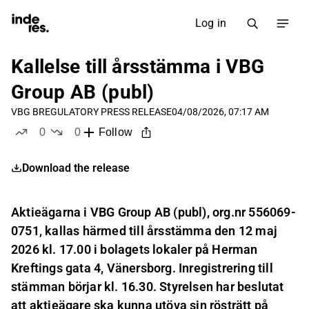
Log in
Kallelse till årsstämma i VBG
Group AB (publ)
VBG B
REGULATORY PRESS RELEASE
04/08/2026, 07:17 AM
0
0
Follow
likes
dislikes
Download the release
Aktieägarna i VBG Group AB (publ), org.nr 556069-
0751, kallas härmed till årsstämma den 12 maj
2026 kl. 17.00 i bolagets lokaler på Herman
Kreftings gata 4, Vänersborg. Inregistrering till
stämman börjar kl. 16.30. Styrelsen har beslutat
att aktieägare ska kunna utöva sin rösträtt på