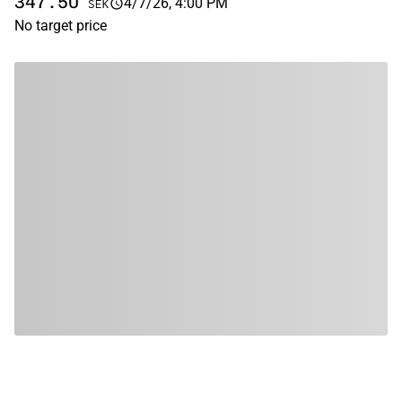
347.50
4/7/26, 4:00 PM
SEK
No target price