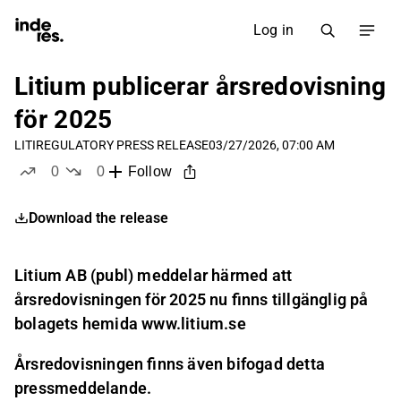
Log in
Litium publicerar årsredovisning
för 2025
LITI
REGULATORY PRESS RELEASE
03/27/2026, 07:00 AM
0
0
Follow
likes
dislikes
Download the release
Litium AB (publ) meddelar härmed att
årsredovisningen för 2025 nu finns tillgänglig på
bolagets hemida www.litium.se
Årsredovisningen finns även bifogad detta
pressmeddelande.