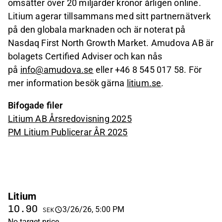
omsätter över 20 miljarder kronor årligen online.
Litium agerar tillsammans med sitt partnernätverk
på den globala marknaden och är noterat på
Nasdaq First North Growth Market. Amudova AB är
bolagets Certified Adviser och kan nås
på
info@amudova.se
eller +46 8 545 017 58. För
mer information besök gärna
litium.se
.
Bifogade filer
Litium AB Årsredovisning 2025
PM Litium Publicerar ÅR 2025
Litium
10.90
3/26/26, 5:00 PM
SEK
No target price